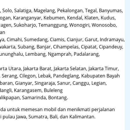
 Solo, Salatiga, Magelang, Pekalongan, Tegal, Banyumas,
obogan, Karanganyar, Kebumen, Kendal, Klaten, Kudus,
Sragen, Sukoharjo, Temanggung, Wonogiri, Wonosobo,
man
a, Cimahi, Sumedang, Ciamis, Cianjur, Garut, Indramayu,
karta, Subang, Banjar, Cihampelas, Cipatat, Cipandeuy,
 Gununghalu, Lembang, Ngamprah, Padalarang,
arta Utara, Jakarta Barat, Jakarta Selatan, Jakarta Timur,
 Serang, Cilegon, Lebak, Pandeglang, Kabupaten Bayah
aran, Gianyar, Singaraja, Sanur, Canggu, Legian,
Bangli, Karangasem, Buleleng
likpapan, Samarinda, Bontang.
da untuk memesan mobil dan menikmati perjalanan
i pulau Jawa, Sumatra, Bali, dan Kalimantan.