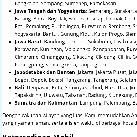
Bangkalan, Sampang, Sumenep, Pamekasan
Jawa Tengah dan Yogyakarta
:
Semarang, Surakarta,
Batang, Blora, Boyolali, Brebes, Cilacap, Demak, Gr
Pati, Pemalang, Purbalingga, Purworejo, Rembang, 
Yogyakarta, Bantul, Gunung Kidul, Kulon Progo, Sle
Jawa Barat
:
Bandung, Cirebon, Sukabumi, Tasikmalay
Karawang, Kuningan, Majalengka, Pangandaran, Purwa
Cimarame, Cimanggung, Cikacung, Cikidang, Cililin,
Parangpong, Sindangkerta, Tanjungsari
Jabodetabek dan Banten
:
Jakarta, Jakarta Pusat, Jak
Bogor, Depok, Bekasi, Tangerang
,
Tangerang Selatan,
Bali
:
Denpasar, Kuta, Seminyak, Ubud, Nusa Dua, Jimb
Tapaksiring, Uluwatu, Tabanan, Badung, Klungkung, 
Sumatra dan Kalimantan
: Lampung, Palembang, Ba
Dengan cakupan wilayah yang luas, Kami memudahkan An
yang nyaman, aman, serta efisien waktu di berbagai kota d
Ketersediaan Mobil