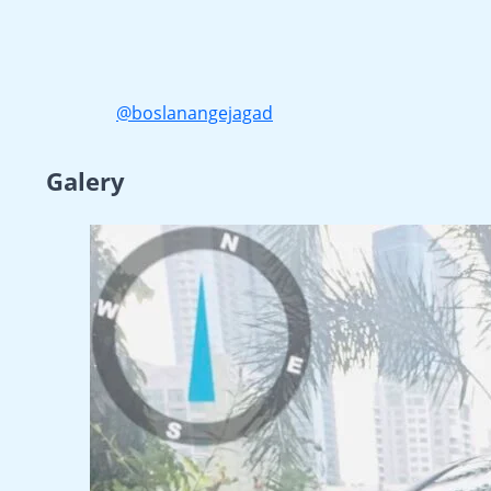
@boslanangejagad
Galery