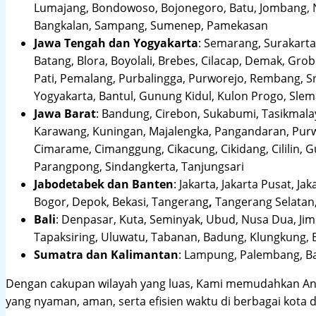
Lumajang, Bondowoso, Bojonegoro, Batu, Jombang, Ng
Bangkalan, Sampang, Sumenep, Pamekasan
Jawa Tengah dan Yogyakarta
:
Semarang, Surakarta,
Batang, Blora, Boyolali, Brebes, Cilacap, Demak, Gr
Pati, Pemalang, Purbalingga, Purworejo, Rembang, 
Yogyakarta, Bantul, Gunung Kidul, Kulon Progo, Sle
Jawa Barat
:
Bandung, Cirebon, Sukabumi, Tasikmalay
Karawang, Kuningan, Majalengka, Pangandaran, Purwa
Cimarame, Cimanggung, Cikacung, Cikidang, Cililin,
Parangpong, Sindangkerta, Tanjungsari
Jabodetabek dan Banten
:
Jakarta, Jakarta Pusat, Jak
Bogor, Depok, Bekasi, Tangerang
,
Tangerang Selatan,
Bali
:
Denpasar, Kuta, Seminyak, Ubud, Nusa Dua, Jimb
Tapaksiring, Uluwatu, Tabanan, Badung, Klungkung, 
Sumatra dan Kalimantan
: Lampung, Palembang, Ba
Dengan cakupan wilayah yang luas, Kami memudahkan An
yang nyaman, aman, serta efisien waktu di berbagai kota d