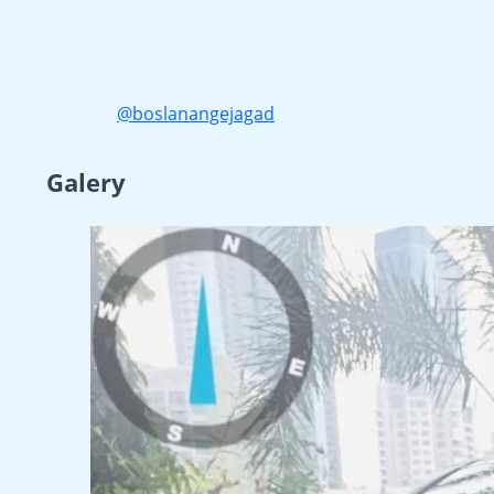
@boslanangejagad
Galery