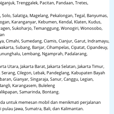
anjuk, Trenggalek, Pacitan, Pandaan, Tretes,
 Solo, Salatiga, Magelang, Pekalongan, Tegal, Banyumas,
obogan, Karanganyar, Kebumen, Kendal, Klaten, Kudus,
Sragen, Sukoharjo, Temanggung, Wonogiri, Wonosobo,
man
a, Cimahi, Sumedang, Ciamis, Cianjur, Garut, Indramayu,
karta, Subang, Banjar, Cihampelas, Cipatat, Cipandeuy,
 Gununghalu, Lembang, Ngamprah, Padalarang,
arta Utara, Jakarta Barat, Jakarta Selatan, Jakarta Timur,
 Serang, Cilegon, Lebak, Pandeglang, Kabupaten Bayah
aran, Gianyar, Singaraja, Sanur, Canggu, Legian,
Bangli, Karangasem, Buleleng
likpapan, Samarinda, Bontang.
da untuk memesan mobil dan menikmati perjalanan
i pulau Jawa, Sumatra, Bali, dan Kalimantan.