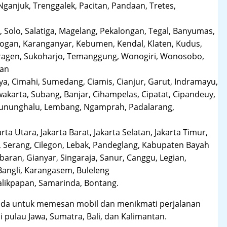
anjuk, Trenggalek, Pacitan, Pandaan, Tretes,
 Solo, Salatiga, Magelang, Pekalongan, Tegal, Banyumas,
obogan, Karanganyar, Kebumen, Kendal, Klaten, Kudus,
Sragen, Sukoharjo, Temanggung, Wonogiri, Wonosobo,
man
a, Cimahi, Sumedang, Ciamis, Cianjur, Garut, Indramayu,
karta, Subang, Banjar, Cihampelas, Cipatat, Cipandeuy,
 Gununghalu, Lembang, Ngamprah, Padalarang,
arta Utara, Jakarta Barat, Jakarta Selatan, Jakarta Timur,
 Serang, Cilegon, Lebak, Pandeglang, Kabupaten Bayah
aran, Gianyar, Singaraja, Sanur, Canggu, Legian,
Bangli, Karangasem, Buleleng
likpapan, Samarinda, Bontang.
da untuk memesan mobil dan menikmati perjalanan
i pulau Jawa, Sumatra, Bali, dan Kalimantan.