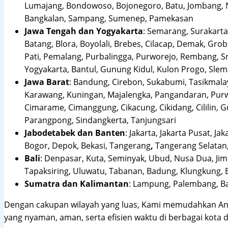
Lumajang, Bondowoso, Bojonegoro, Batu, Jombang, Ng
Bangkalan, Sampang, Sumenep, Pamekasan
Jawa Tengah dan Yogyakarta
:
Semarang, Surakarta,
Batang, Blora, Boyolali, Brebes, Cilacap, Demak, Gr
Pati, Pemalang, Purbalingga, Purworejo, Rembang, 
Yogyakarta, Bantul, Gunung Kidul, Kulon Progo, Sle
Jawa Barat
:
Bandung, Cirebon, Sukabumi, Tasikmalay
Karawang, Kuningan, Majalengka, Pangandaran, Purwa
Cimarame, Cimanggung, Cikacung, Cikidang, Cililin,
Parangpong, Sindangkerta, Tanjungsari
Jabodetabek dan Banten
:
Jakarta, Jakarta Pusat, Jak
Bogor, Depok, Bekasi, Tangerang
,
Tangerang Selatan,
Bali
:
Denpasar, Kuta, Seminyak, Ubud, Nusa Dua, Jimb
Tapaksiring, Uluwatu, Tabanan, Badung, Klungkung, 
Sumatra dan Kalimantan
: Lampung, Palembang, Ba
Dengan cakupan wilayah yang luas, Kami memudahkan An
yang nyaman, aman, serta efisien waktu di berbagai kota d