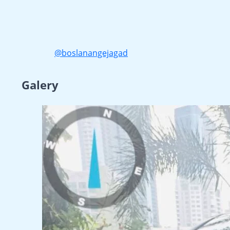
@boslanangejagad
Galery