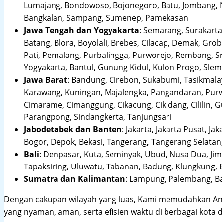
Lumajang, Bondowoso, Bojonegoro, Batu, Jombang, Ng
Bangkalan, Sampang, Sumenep, Pamekasan
Jawa Tengah dan Yogyakarta
:
Semarang, Surakarta,
Batang, Blora, Boyolali, Brebes, Cilacap, Demak, Gr
Pati, Pemalang, Purbalingga, Purworejo, Rembang, 
Yogyakarta, Bantul, Gunung Kidul, Kulon Progo, Sle
Jawa Barat
:
Bandung, Cirebon, Sukabumi, Tasikmalay
Karawang, Kuningan, Majalengka, Pangandaran, Purwa
Cimarame, Cimanggung, Cikacung, Cikidang, Cililin,
Parangpong, Sindangkerta, Tanjungsari
Jabodetabek dan Banten
:
Jakarta, Jakarta Pusat, Jak
Bogor, Depok, Bekasi, Tangerang
,
Tangerang Selatan,
Bali
:
Denpasar, Kuta, Seminyak, Ubud, Nusa Dua, Jimb
Tapaksiring, Uluwatu, Tabanan, Badung, Klungkung, 
Sumatra dan Kalimantan
: Lampung, Palembang, Ba
Dengan cakupan wilayah yang luas, Kami memudahkan An
yang nyaman, aman, serta efisien waktu di berbagai kota d