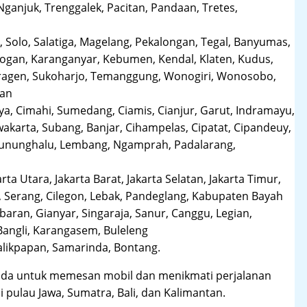
anjuk, Trenggalek, Pacitan, Pandaan, Tretes,
 Solo, Salatiga, Magelang, Pekalongan, Tegal, Banyumas,
obogan, Karanganyar, Kebumen, Kendal, Klaten, Kudus,
Sragen, Sukoharjo, Temanggung, Wonogiri, Wonosobo,
man
a, Cimahi, Sumedang, Ciamis, Cianjur, Garut, Indramayu,
karta, Subang, Banjar, Cihampelas, Cipatat, Cipandeuy,
 Gununghalu, Lembang, Ngamprah, Padalarang,
arta Utara, Jakarta Barat, Jakarta Selatan, Jakarta Timur,
 Serang, Cilegon, Lebak, Pandeglang, Kabupaten Bayah
aran, Gianyar, Singaraja, Sanur, Canggu, Legian,
Bangli, Karangasem, Buleleng
likpapan, Samarinda, Bontang.
da untuk memesan mobil dan menikmati perjalanan
i pulau Jawa, Sumatra, Bali, dan Kalimantan.