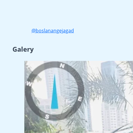
@boslanangejagad
Galery