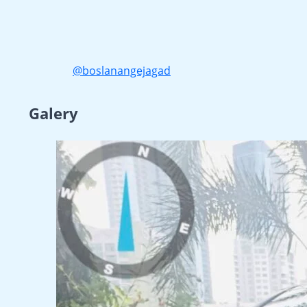
@boslanangejagad
Galery