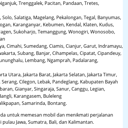
anjuk, Trenggalek, Pacitan, Pandaan, Tretes,
 Solo, Salatiga, Magelang, Pekalongan, Tegal, Banyumas,
obogan, Karanganyar, Kebumen, Kendal, Klaten, Kudus,
Sragen, Sukoharjo, Temanggung, Wonogiri, Wonosobo,
man
a, Cimahi, Sumedang, Ciamis, Cianjur, Garut, Indramayu,
karta, Subang, Banjar, Cihampelas, Cipatat, Cipandeuy,
 Gununghalu, Lembang, Ngamprah, Padalarang,
arta Utara, Jakarta Barat, Jakarta Selatan, Jakarta Timur,
 Serang, Cilegon, Lebak, Pandeglang, Kabupaten Bayah
aran, Gianyar, Singaraja, Sanur, Canggu, Legian,
Bangli, Karangasem, Buleleng
likpapan, Samarinda, Bontang.
da untuk memesan mobil dan menikmati perjalanan
i pulau Jawa, Sumatra, Bali, dan Kalimantan.