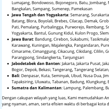
Lumajang, Bondowoso, Bojonegoro, Batu, Jombang, Ng
Bangkalan, Sampang, Sumenep, Pamekasan
Jawa Tengah dan Yogyakarta
:
Semarang, Surakarta,
Batang, Blora, Boyolali, Brebes, Cilacap, Demak, Gr
Pati, Pemalang, Purbalingga, Purworejo, Rembang, 
Yogyakarta, Bantul, Gunung Kidul, Kulon Progo, Sle
Jawa Barat
:
Bandung, Cirebon, Sukabumi, Tasikmalay
Karawang, Kuningan, Majalengka, Pangandaran, Purwa
Cimarame, Cimanggung, Cikacung, Cikidang, Cililin,
Parangpong, Sindangkerta, Tanjungsari
Jabodetabek dan Banten
:
Jakarta, Jakarta Pusat, Jak
Bogor, Depok, Bekasi, Tangerang
,
Tangerang Selatan,
Bali
:
Denpasar, Kuta, Seminyak, Ubud, Nusa Dua, Jimb
Tapaksiring, Uluwatu, Tabanan, Badung, Klungkung, 
Sumatra dan Kalimantan
: Lampung, Palembang, Ba
Dengan cakupan wilayah yang luas, Kami memudahkan An
yang nyaman, aman, serta efisien waktu di berbagai kota d