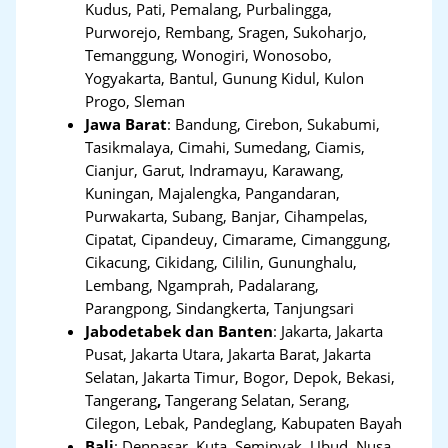
Kudus, Pati, Pemalang, Purbalingga,
Purworejo, Rembang, Sragen, Sukoharjo,
Temanggung, Wonogiri, Wonosobo,
Yogyakarta, Bantul, Gunung Kidul, Kulon
Progo, Sleman
Jawa Barat
:
Bandung, Cirebon, Sukabumi,
Tasikmalaya, Cimahi, Sumedang, Ciamis,
Cianjur, Garut, Indramayu, Karawang,
Kuningan, Majalengka, Pangandaran,
Purwakarta, Subang, Banjar, Cihampelas,
Cipatat, Cipandeuy, Cimarame, Cimanggung,
Cikacung, Cikidang, Cililin, Gununghalu,
Lembang, Ngamprah, Padalarang,
Parangpong, Sindangkerta, Tanjungsari
Jabodetabek dan Banten
:
Jakarta, Jakarta
Pusat, Jakarta Utara, Jakarta Barat, Jakarta
Selatan, Jakarta Timur, Bogor, Depok, Bekasi,
Tangerang
,
Tangerang Selatan, Serang,
Cilegon, Lebak, Pandeglang, Kabupaten Bayah
Bali
:
Denpasar, Kuta, Seminyak, Ubud, Nusa