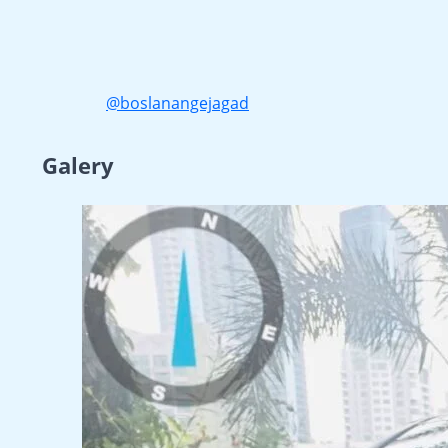
@boslanangejagad
Galery