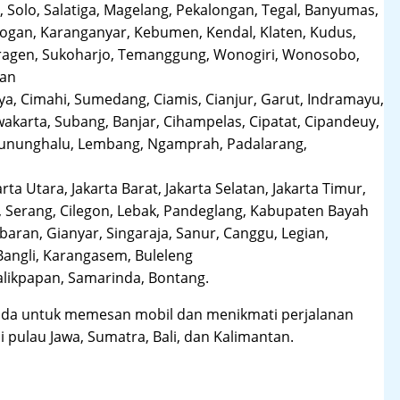
 Solo, Salatiga, Magelang, Pekalongan, Tegal, Banyumas,
obogan, Karanganyar, Kebumen, Kendal, Klaten, Kudus,
Sragen, Sukoharjo, Temanggung, Wonogiri, Wonosobo,
man
a, Cimahi, Sumedang, Ciamis, Cianjur, Garut, Indramayu,
karta, Subang, Banjar, Cihampelas, Cipatat, Cipandeuy,
 Gununghalu, Lembang, Ngamprah, Padalarang,
arta Utara, Jakarta Barat, Jakarta Selatan, Jakarta Timur,
 Serang, Cilegon, Lebak, Pandeglang, Kabupaten Bayah
aran, Gianyar, Singaraja, Sanur, Canggu, Legian,
Bangli, Karangasem, Buleleng
likpapan, Samarinda, Bontang.
da untuk memesan mobil dan menikmati perjalanan
i pulau Jawa, Sumatra, Bali, dan Kalimantan.