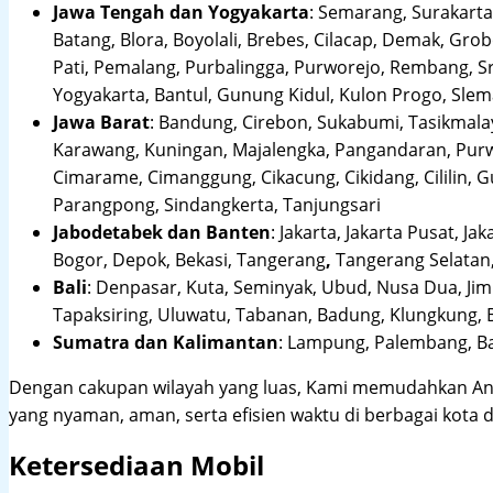
Jawa Tengah dan Yogyakarta
:
Semarang, Surakarta,
Batang, Blora, Boyolali, Brebes, Cilacap, Demak, Gr
Pati, Pemalang, Purbalingga, Purworejo, Rembang, 
Yogyakarta, Bantul, Gunung Kidul, Kulon Progo, Sle
Jawa Barat
:
Bandung, Cirebon, Sukabumi, Tasikmalay
Karawang, Kuningan, Majalengka, Pangandaran, Purwa
Cimarame, Cimanggung, Cikacung, Cikidang, Cililin,
Parangpong, Sindangkerta, Tanjungsari
Jabodetabek dan Banten
:
Jakarta, Jakarta Pusat, Jak
Bogor, Depok, Bekasi, Tangerang
,
Tangerang Selatan,
Bali
:
Denpasar, Kuta, Seminyak, Ubud, Nusa Dua, Jimb
Tapaksiring, Uluwatu, Tabanan, Badung, Klungkung, 
Sumatra dan Kalimantan
: Lampung, Palembang, Ba
Dengan cakupan wilayah yang luas, Kami memudahkan An
yang nyaman, aman, serta efisien waktu di berbagai kota d
Ketersediaan Mobil