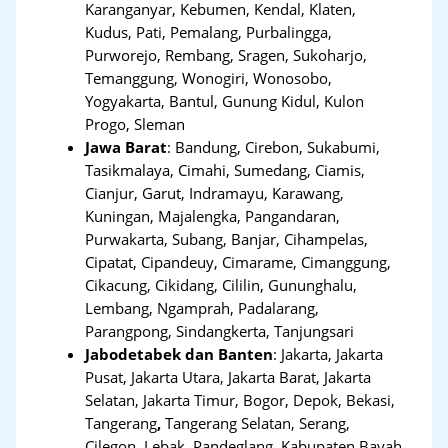
Karanganyar, Kebumen, Kendal, Klaten,
Kudus, Pati, Pemalang, Purbalingga,
Purworejo, Rembang, Sragen, Sukoharjo,
Temanggung, Wonogiri, Wonosobo,
Yogyakarta, Bantul, Gunung Kidul, Kulon
Progo, Sleman
Jawa Barat
:
Bandung, Cirebon, Sukabumi,
Tasikmalaya, Cimahi, Sumedang, Ciamis,
Cianjur, Garut, Indramayu, Karawang,
Kuningan, Majalengka, Pangandaran,
Purwakarta, Subang, Banjar, Cihampelas,
Cipatat, Cipandeuy, Cimarame, Cimanggung,
Cikacung, Cikidang, Cililin, Gununghalu,
Lembang, Ngamprah, Padalarang,
Parangpong, Sindangkerta, Tanjungsari
Jabodetabek dan Banten
:
Jakarta, Jakarta
Pusat, Jakarta Utara, Jakarta Barat, Jakarta
Selatan, Jakarta Timur, Bogor, Depok, Bekasi,
Tangerang
,
Tangerang Selatan, Serang,
Cilegon, Lebak, Pandeglang, Kabupaten Bayah