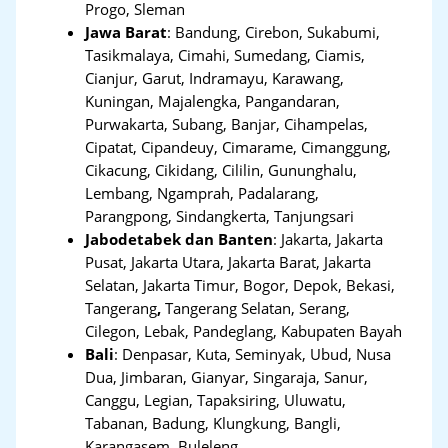
Progo, Sleman
Jawa Barat
:
Bandung, Cirebon, Sukabumi,
Tasikmalaya, Cimahi, Sumedang, Ciamis,
Cianjur, Garut, Indramayu, Karawang,
Kuningan, Majalengka, Pangandaran,
Purwakarta, Subang, Banjar, Cihampelas,
Cipatat, Cipandeuy, Cimarame, Cimanggung,
Cikacung, Cikidang, Cililin, Gununghalu,
Lembang, Ngamprah, Padalarang,
Parangpong, Sindangkerta, Tanjungsari
Jabodetabek dan Banten
:
Jakarta, Jakarta
Pusat, Jakarta Utara, Jakarta Barat, Jakarta
Selatan, Jakarta Timur, Bogor, Depok, Bekasi,
Tangerang
,
Tangerang Selatan, Serang,
Cilegon, Lebak, Pandeglang, Kabupaten Bayah
Bali
:
Denpasar, Kuta, Seminyak, Ubud, Nusa
Dua, Jimbaran, Gianyar, Singaraja, Sanur,
Canggu, Legian, Tapaksiring, Uluwatu,
Tabanan, Badung, Klungkung, Bangli,
Karangasem, Buleleng