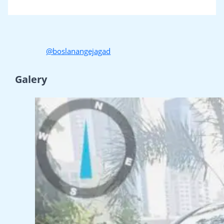
@boslanangejagad
Galery