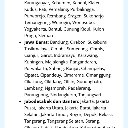
Karanganyar, Kebumen, Kendal, Klaten,
Kudus, Pati, Pemalang, Purbalingga,
Purworejo, Rembang, Sragen, Sukoharjo,
Temanggung, Wonogiri, Wonosobo,
Yogyakarta, Bantul, Gunung Kidul, Kulon
Progo, Sleman
Jawa Barat
:
Bandung, Cirebon, Sukabumi,
Tasikmalaya, Cimahi, Sumedang, Ciamis,
Cianjur, Garut, Indramayu, Karawang,
Kuningan, Majalengka, Pangandaran,
Purwakarta, Subang, Banjar, Cihampelas,
Cipatat, Cipandeuy, Cimarame, Cimanggung,
Cikacung, Cikidang, Cililin, Gununghalu,
Lembang, Ngamprah, Padalarang,
Parangpong, Sindangkerta, Tanjungsari
Jabodetabek dan Banten
:
Jakarta, Jakarta
Pusat, Jakarta Utara, Jakarta Barat, Jakarta
Selatan, Jakarta Timur, Bogor, Depok, Bekasi,
Tangerang
,
Tangerang Selatan, Serang,
Cilegon, Lebak, Pandeglang, Kabupaten Bayah