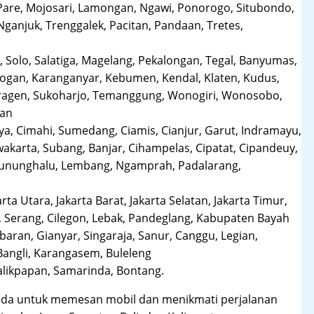
Pare, Mojosari, Lamongan, Ngawi, Ponorogo, Situbondo,
anjuk, Trenggalek, Pacitan, Pandaan, Tretes,
 Solo, Salatiga, Magelang, Pekalongan, Tegal, Banyumas,
obogan, Karanganyar, Kebumen, Kendal, Klaten, Kudus,
Sragen, Sukoharjo, Temanggung, Wonogiri, Wonosobo,
man
a, Cimahi, Sumedang, Ciamis, Cianjur, Garut, Indramayu,
karta, Subang, Banjar, Cihampelas, Cipatat, Cipandeuy,
 Gununghalu, Lembang, Ngamprah, Padalarang,
arta Utara, Jakarta Barat, Jakarta Selatan, Jakarta Timur,
 Serang, Cilegon, Lebak, Pandeglang, Kabupaten Bayah
aran, Gianyar, Singaraja, Sanur, Canggu, Legian,
Bangli, Karangasem, Buleleng
likpapan, Samarinda, Bontang.
da untuk memesan mobil dan menikmati perjalanan