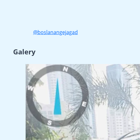
@boslanangejagad
Galery