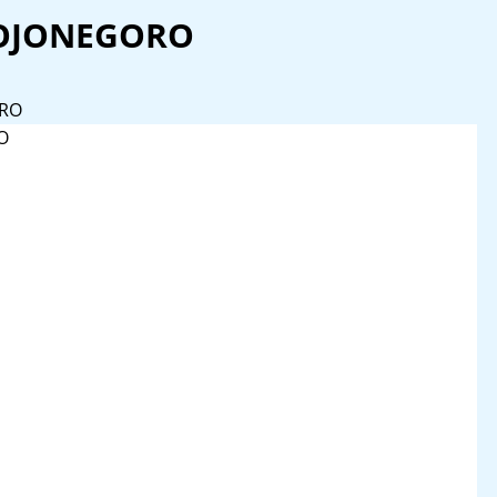
BOJONEGORO
ORO
O