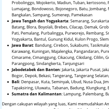
Probolinggo, Mojokerto, Madiun, Tuban, kertosono, 
Lumajang, Bondowoso, Bojonegoro, Batu, Jombang, Ng
Bangkalan, Sampang, Sumenep, Pamekasan
Jawa Tengah dan Yogyakarta
:
Semarang, Surakarta,
Batang, Blora, Boyolali, Brebes, Cilacap, Demak, Gr
Pati, Pemalang, Purbalingga, Purworejo, Rembang, 
Yogyakarta, Bantul, Gunung Kidul, Kulon Progo, Sle
Jawa Barat
:
Bandung, Cirebon, Sukabumi, Tasikmalay
Karawang, Kuningan, Majalengka, Pangandaran, Purwa
Cimarame, Cimanggung, Cikacung, Cikidang, Cililin,
Parangpong, Sindangkerta, Tanjungsari
Jabodetabek dan Banten
:
Jakarta, Jakarta Pusat, Jak
Bogor, Depok, Bekasi, Tangerang
,
Tangerang Selatan,
Bali
:
Denpasar, Kuta, Seminyak, Ubud, Nusa Dua, Jimb
Tapaksiring, Uluwatu, Tabanan, Badung, Klungkung, 
Sumatra dan Kalimantan
: Lampung, Palembang, Ba
Dengan cakupan wilayah yang luas, Kami memudahkan An