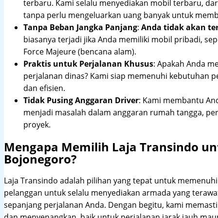
terbaru. Kami selalu menyediakan mobil terbaru, dari
tanpa perlu mengeluarkan uang banyak untuk membe
Tanpa Beban Jangka Panjang
:
Anda tidak akan te
biasanya terjadi jika Anda memiliki mobil pribadi, sep
Force Majeure (bencana alam).
Praktis untuk Perjalanan Khusus
: Apakah Anda me
perjalanan dinas? Kami siap memenuhi kebutuhan 
dan efisien.
Tidak Pusing Anggaran Driver
: Kami membantu Anda
menjadi masalah dalam anggaran rumah tangga, pe
proyek.
Mengapa Memilih Laja Transindo un
Bojonegoro?
Laja Transindo adalah pilihan yang tepat untuk memenu
pelanggan untuk selalu menyediakan armada yang teraw
sepanjang perjalanan Anda. Dengan begitu, kami memast
dan menyenangkan, baik untuk perjalanan jarak jauh maup