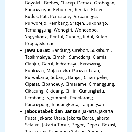
Boyolali, Brebes, Cilacap, Demak, Grobogan,
Karanganyar, Kebumen, Kendal, Klaten,
Kudus, Pati, Pemalang, Purbalingga,
Purworejo, Rembang, Sragen, Sukoharjo,
Temanggung, Wonogiri, Wonosobo,
Yogyakarta, Bantul, Gunung Kidul, Kulon
Progo, Sleman
Jawa Barat
:
Bandung, Cirebon, Sukabumi,
Tasikmalaya, Cimahi, Sumedang, Ciamis,
Cianjur, Garut, Indramayu, Karawang,
Kuningan, Majalengka, Pangandaran,
Purwakarta, Subang, Banjar, Cihampelas,
Cipatat, Cipandeuy, Cimarame, Cimanggung,
Cikacung, Cikidang, Cililin, Gununghalu,
Lembang, Ngamprah, Padalarang,
Parangpong, Sindangkerta, Tanjungsari
Jabodetabek dan Banten
:
Jakarta, Jakarta
Pusat, Jakarta Utara, Jakarta Barat, Jakarta
Selatan, Jakarta Timur, Bogor, Depok, Bekasi,
Tangerang
,
Tangerang Selatan, Serang,