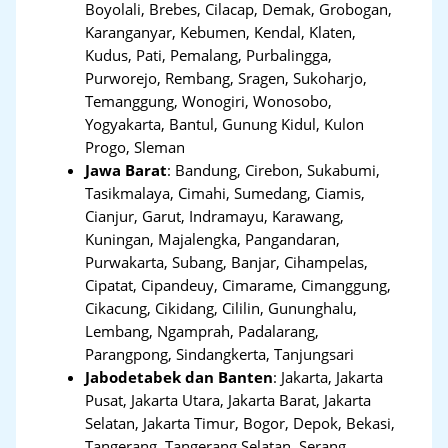
Boyolali, Brebes, Cilacap, Demak, Grobogan,
Karanganyar, Kebumen, Kendal, Klaten,
Kudus, Pati, Pemalang, Purbalingga,
Purworejo, Rembang, Sragen, Sukoharjo,
Temanggung, Wonogiri, Wonosobo,
Yogyakarta, Bantul, Gunung Kidul, Kulon
Progo, Sleman
Jawa Barat
:
Bandung, Cirebon, Sukabumi,
Tasikmalaya, Cimahi, Sumedang, Ciamis,
Cianjur, Garut, Indramayu, Karawang,
Kuningan, Majalengka, Pangandaran,
Purwakarta, Subang, Banjar, Cihampelas,
Cipatat, Cipandeuy, Cimarame, Cimanggung,
Cikacung, Cikidang, Cililin, Gununghalu,
Lembang, Ngamprah, Padalarang,
Parangpong, Sindangkerta, Tanjungsari
Jabodetabek dan Banten
:
Jakarta, Jakarta
Pusat, Jakarta Utara, Jakarta Barat, Jakarta
Selatan, Jakarta Timur, Bogor, Depok, Bekasi,
Tangerang
,
Tangerang Selatan, Serang,