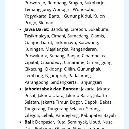
Purworejo, Rembang, Sragen, Sukoharjo,
Temanggung, Wonogiri, Wonosobo,
Yogyakarta, Bantul, Gunung Kidul, Kulon
Progo, Sleman
Jawa Barat
:
Bandung, Cirebon, Sukabumi,
Tasikmalaya, Cimahi, Sumedang, Ciamis,
Cianjur, Garut, Indramayu, Karawang,
Kuningan, Majalengka, Pangandaran,
Purwakarta, Subang, Banjar, Cihampelas,
Cipatat, Cipandeuy, Cimarame, Cimanggung,
Cikacung, Cikidang, Cililin, Gununghalu,
Lembang, Ngamprah, Padalarang,
Parangpong, Sindangkerta, Tanjungsari
Jabodetabek dan Banten
:
Jakarta, Jakarta
Pusat, Jakarta Utara, Jakarta Barat, Jakarta
Selatan, Jakarta Timur, Bogor, Depok, Bekasi,
Tangerang
,
Tangerang Selatan, Serang,
Cilegon, Lebak, Pandeglang, Kabupaten Bayah
Bali
:
Denpasar, Kuta, Seminyak, Ubud, Nusa
Dua, Jimbaran, Gianyar, Singaraja, Sanur,