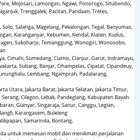
Pare, Mojosari, Lamongan, Ngawi, Ponorogo, Situbondo,
anjuk, Trenggalek, Pacitan, Pandaan, Tretes,
 Solo, Salatiga, Magelang, Pekalongan, Tegal, Banyumas,
obogan, Karanganyar, Kebumen, Kendal, Klaten, Kudus,
Sragen, Sukoharjo, Temanggung, Wonogiri, Wonosobo,
man
a, Cimahi, Sumedang, Ciamis, Cianjur, Garut, Indramayu,
karta, Subang, Banjar, Cihampelas, Cipatat, Cipandeuy,
 Gununghalu, Lembang, Ngamprah, Padalarang,
arta Utara, Jakarta Barat, Jakarta Selatan, Jakarta Timur,
 Serang, Cilegon, Lebak, Pandeglang, Kabupaten Bayah
aran, Gianyar, Singaraja, Sanur, Canggu, Legian,
Bangli, Karangasem, Buleleng
likpapan, Samarinda, Bontang.
da untuk memesan mobil dan menikmati perjalanan