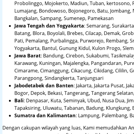
Probolinggo, Mojokerto, Madiun, Tuban, kertosono, 
Lumajang, Bondowoso, Bojonegoro, Batu, Jombang, Ng
Bangkalan, Sampang, Sumenep, Pamekasan
Jawa Tengah dan Yogyakarta
:
Semarang, Surakarta,
Batang, Blora, Boyolali, Brebes, Cilacap, Demak, Gr
Pati, Pemalang, Purbalingga, Purworejo, Rembang, 
Yogyakarta, Bantul, Gunung Kidul, Kulon Progo, Sle
Jawa Barat
:
Bandung, Cirebon, Sukabumi, Tasikmalay
Karawang, Kuningan, Majalengka, Pangandaran, Purwa
Cimarame, Cimanggung, Cikacung, Cikidang, Cililin,
Parangpong, Sindangkerta, Tanjungsari
Jabodetabek dan Banten
:
Jakarta, Jakarta Pusat, Jak
Bogor, Depok, Bekasi, Tangerang
,
Tangerang Selatan,
Bali
:
Denpasar, Kuta, Seminyak, Ubud, Nusa Dua, Jimb
Tapaksiring, Uluwatu, Tabanan, Badung, Klungkung, 
Sumatra dan Kalimantan
: Lampung, Palembang, Ba
Dengan cakupan wilayah yang luas, Kami memudahkan An