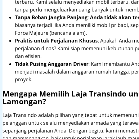
terbaru. Kami selalu menyediakan mobil terbaru, dari
tanpa perlu mengeluarkan uang banyak untuk membe
Tanpa Beban Jangka Panjang
:
Anda tidak akan te
biasanya terjadi jika Anda memiliki mobil pribadi, sep
Force Majeure (bencana alam).
Praktis untuk Perjalanan Khusus
: Apakah Anda me
perjalanan dinas? Kami siap memenuhi kebutuhan 
dan efisien.
Tidak Pusing Anggaran Driver
: Kami membantu Anda
menjadi masalah dalam anggaran rumah tangga, pe
proyek.
Mengapa Memilih Laja Transindo unt
Lamongan?
Laja Transindo adalah pilihan yang tepat untuk memenu
pelanggan untuk selalu menyediakan armada yang teraw
sepanjang perjalanan Anda. Dengan begitu, kami memast
dan menyenangkan, baik untuk perjalanan jarak jauh maup