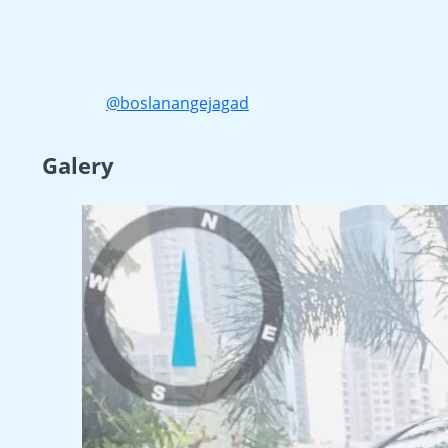
@boslanangejagad
Galery