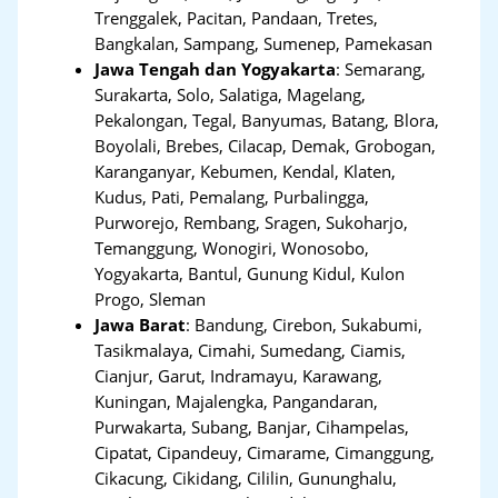
Trenggalek, Pacitan, Pandaan, Tretes,
Bangkalan, Sampang, Sumenep, Pamekasan
Jawa Tengah dan Yogyakarta
:
Semarang,
Surakarta, Solo, Salatiga, Magelang,
Pekalongan, Tegal, Banyumas, Batang, Blora,
Boyolali, Brebes, Cilacap, Demak, Grobogan,
Karanganyar, Kebumen, Kendal, Klaten,
Kudus, Pati, Pemalang, Purbalingga,
Purworejo, Rembang, Sragen, Sukoharjo,
Temanggung, Wonogiri, Wonosobo,
Yogyakarta, Bantul, Gunung Kidul, Kulon
Progo, Sleman
Jawa Barat
:
Bandung, Cirebon, Sukabumi,
Tasikmalaya, Cimahi, Sumedang, Ciamis,
Cianjur, Garut, Indramayu, Karawang,
Kuningan, Majalengka, Pangandaran,
Purwakarta, Subang, Banjar, Cihampelas,
Cipatat, Cipandeuy, Cimarame, Cimanggung,
Cikacung, Cikidang, Cililin, Gununghalu,