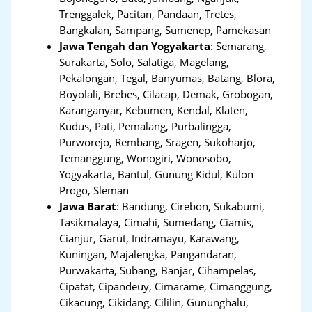
Trenggalek, Pacitan, Pandaan, Tretes,
Bangkalan, Sampang, Sumenep, Pamekasan
Jawa Tengah dan Yogyakarta
:
Semarang,
Surakarta, Solo, Salatiga, Magelang,
Pekalongan, Tegal, Banyumas, Batang, Blora,
Boyolali, Brebes, Cilacap, Demak, Grobogan,
Karanganyar, Kebumen, Kendal, Klaten,
Kudus, Pati, Pemalang, Purbalingga,
Purworejo, Rembang, Sragen, Sukoharjo,
Temanggung, Wonogiri, Wonosobo,
Yogyakarta, Bantul, Gunung Kidul, Kulon
Progo, Sleman
Jawa Barat
:
Bandung, Cirebon, Sukabumi,
Tasikmalaya, Cimahi, Sumedang, Ciamis,
Cianjur, Garut, Indramayu, Karawang,
Kuningan, Majalengka, Pangandaran,
Purwakarta, Subang, Banjar, Cihampelas,
Cipatat, Cipandeuy, Cimarame, Cimanggung,
Cikacung, Cikidang, Cililin, Gununghalu,