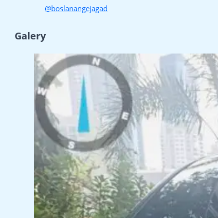
@boslanangejagad
Galery