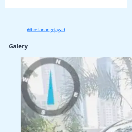
@boslanangejagad
Galery