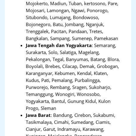
Mojokerto, Madiun, Tuban, kertosono, Pare,
Mojosari, Lamongan, Ngawi, Ponorogo,
Situbondo, Lumajang, Bondowoso,
Bojonegoro, Batu, Jombang, Nganjuk,
Trenggalek, Pacitan, Pandaan, Tretes,
Bangkalan, Sampang, Sumenep, Pamekasan
Jawa Tengah dan Yogyakarta
:
Semarang,
Surakarta, Solo, Salatiga, Magelang,
Pekalongan, Tegal, Banyumas, Batang, Blora,
Boyolali, Brebes, Cilacap, Demak, Grobogan,
Karanganyar, Kebumen, Kendal, Klaten,
Kudus, Pati, Pemalang, Purbalingga,
Purworejo, Rembang, Sragen, Sukoharjo,
Temanggung, Wonogiri, Wonosobo,
Yogyakarta, Bantul, Gunung Kidul, Kulon
Progo, Sleman
Jawa Barat
:
Bandung, Cirebon, Sukabumi,
Tasikmalaya, Cimahi, Sumedang, Ciamis,
Cianjur, Garut, Indramayu, Karawang,
Kuningan, Majalengka, Pangandaran,