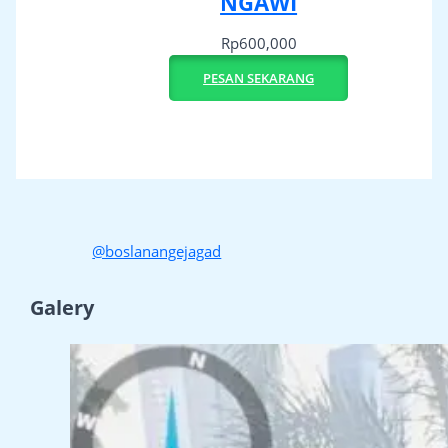
NGAWI
Rp
600,000
PESAN SEKARANG
@boslanangejagad
Galery