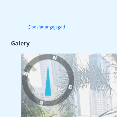
@boslanangejagad
Galery