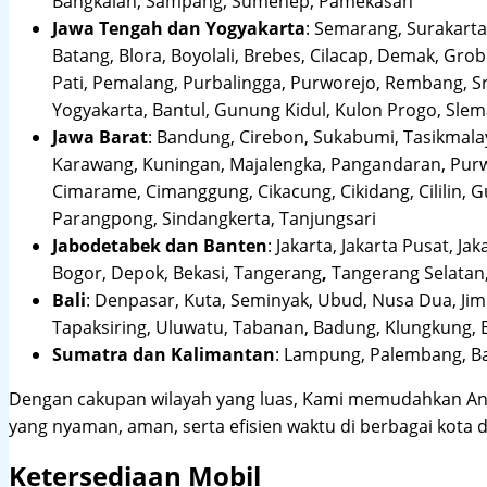
Bangkalan, Sampang, Sumenep, Pamekasan
Jawa Tengah dan Yogyakarta
:
Semarang, Surakarta,
Batang, Blora, Boyolali, Brebes, Cilacap, Demak, Gr
Pati, Pemalang, Purbalingga, Purworejo, Rembang, 
Yogyakarta, Bantul, Gunung Kidul, Kulon Progo, Sle
Jawa Barat
:
Bandung, Cirebon, Sukabumi, Tasikmalay
Karawang, Kuningan, Majalengka, Pangandaran, Purwa
Cimarame, Cimanggung, Cikacung, Cikidang, Cililin,
Parangpong, Sindangkerta, Tanjungsari
Jabodetabek dan Banten
:
Jakarta, Jakarta Pusat, Jak
Bogor, Depok, Bekasi, Tangerang
,
Tangerang Selatan,
Bali
:
Denpasar, Kuta, Seminyak, Ubud, Nusa Dua, Jimb
Tapaksiring, Uluwatu, Tabanan, Badung, Klungkung, 
Sumatra dan Kalimantan
: Lampung, Palembang, Ba
Dengan cakupan wilayah yang luas, Kami memudahkan An
yang nyaman, aman, serta efisien waktu di berbagai kota d
Ketersediaan Mobil