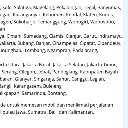
 Solo, Salatiga, Magelang, Pekalongan, Tegal, Banyumas,
obogan, Karanganyar, Kebumen, Kendal, Klaten, Kudus,
Sragen, Sukoharjo, Temanggung, Wonogiri, Wonosobo,
man
a, Cimahi, Sumedang, Ciamis, Cianjur, Garut, Indramayu,
karta, Subang, Banjar, Cihampelas, Cipatat, Cipandeuy,
 Gununghalu, Lembang, Ngamprah, Padalarang,
arta Utara, Jakarta Barat, Jakarta Selatan, Jakarta Timur,
 Serang, Cilegon, Lebak, Pandeglang, Kabupaten Bayah
aran, Gianyar, Singaraja, Sanur, Canggu, Legian,
Bangli, Karangasem, Buleleng
likpapan, Samarinda, Bontang.
da untuk memesan mobil dan menikmati perjalanan
i pulau Jawa, Sumatra, Bali, dan Kalimantan.