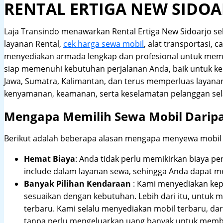
RENTAL ERTIGA NEW SIDOA
Laja Transindo menawarkan Rental Ertiga New Sidoarjo s
layanan Rental,
cek harga sewa mobil
, alat transportasi, 
menyediakan armada lengkap dan profesional untuk meme
siap memenuhi kebutuhan perjalanan Anda, baik untuk ke
Jawa, Sumatra, Kalimantan, dan terus memperluas layana
kenyamanan, keamanan, serta keselamatan pelanggan sel
Mengapa Memilih Sewa Mobil Darip
Berikut adalah beberapa alasan mengapa menyewa mobil me
Hemat Biaya
: Anda tidak perlu memikirkan biaya pe
include dalam layanan sewa, sehingga Anda dapat m
Banyak Pilihan Kendaraan
: Kami menyediakan ke
sesuaikan dengan kebutuhan. Lebih dari itu, untuk
terbaru. Kami selalu menyediakan mobil terbaru, dari
tanpa perlu mengeluarkan uang banyak untuk membe