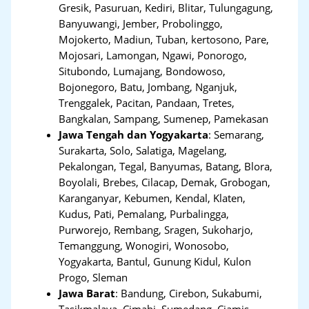
Gresik, Pasuruan, Kediri, Blitar, Tulungagung,
Banyuwangi, Jember, Probolinggo,
Mojokerto, Madiun, Tuban, kertosono, Pare,
Mojosari, Lamongan, Ngawi, Ponorogo,
Situbondo, Lumajang, Bondowoso,
Bojonegoro, Batu, Jombang, Nganjuk,
Trenggalek, Pacitan, Pandaan, Tretes,
Bangkalan, Sampang, Sumenep, Pamekasan
Jawa Tengah dan Yogyakarta
:
Semarang,
Surakarta, Solo, Salatiga, Magelang,
Pekalongan, Tegal, Banyumas, Batang, Blora,
Boyolali, Brebes, Cilacap, Demak, Grobogan,
Karanganyar, Kebumen, Kendal, Klaten,
Kudus, Pati, Pemalang, Purbalingga,
Purworejo, Rembang, Sragen, Sukoharjo,
Temanggung, Wonogiri, Wonosobo,
Yogyakarta, Bantul, Gunung Kidul, Kulon
Progo, Sleman
Jawa Barat
:
Bandung, Cirebon, Sukabumi,
Tasikmalaya, Cimahi, Sumedang, Ciamis,