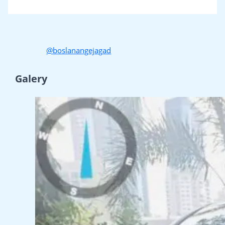
@boslanangejagad
Galery