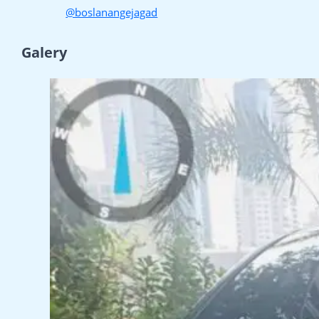
@boslanangejagad
Galery