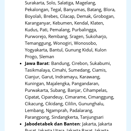
Surakarta, Solo, Salatiga, Magelang,
Pekalongan, Tegal, Banyumas, Batang, Blora,
Boyolali, Brebes, Cilacap, Demak, Grobogan,
Karanganyar, Kebumen, Kendal, Klaten,
Kudus, Pati, Pemalang, Purbalingga,
Purworejo, Rembang, Sragen, Sukoharjo,
Temanggung, Wonogiri, Wonosobo,
Yogyakarta, Bantul, Gunung Kidul, Kulon
Progo, Sleman
Jawa Barat
:
Bandung, Cirebon, Sukabumi,
Tasikmalaya, Cimahi, Sumedang, Ciamis,
Cianjur, Garut, Indramayu, Karawang,
Kuningan, Majalengka, Pangandaran,
Purwakarta, Subang, Banjar, Cihampelas,
Cipatat, Cipandeuy, Cimarame, Cimanggung,
Cikacung, Cikidang, Cililin, Gununghalu,
Lembang, Ngamprah, Padalarang,
Parangpong, Sindangkerta, Tanjungsari
Jabodetabek dan Banten
:
Jakarta, Jakarta
Pusat, Jakarta Utara, Jakarta Barat, Jakarta