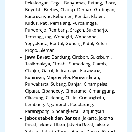
Pekalongan, Tegal, Banyumas, Batang, Blora,
Boyolali, Brebes, Cilacap, Demak, Grobogan,
Karanganyar, Kebumen, Kendal, Klaten,
Kudus, Pati, Pemalang, Purbalingga,
Purworejo, Rembang, Sragen, Sukoharjo,
Temanggung, Wonogiri, Wonosobo,
Yogyakarta, Bantul, Gunung Kidul, Kulon
Progo, Sleman
Jawa Barat
:
Bandung, Cirebon, Sukabumi,
Tasikmalaya, Cimahi, Sumedang, Ciamis,
Cianjur, Garut, Indramayu, Karawang,
Kuningan, Majalengka, Pangandaran,
Purwakarta, Subang, Banjar, Cihampelas,
Cipatat, Cipandeuy, Cimarame, Cimanggung,
Cikacung, Cikidang, Cililin, Gununghalu,
Lembang, Ngamprah, Padalarang,
Parangpong, Sindangkerta, Tanjungsari
Jabodetabek dan Banten
:
Jakarta, Jakarta
Pusat, Jakarta Utara, Jakarta Barat, Jakarta
Selatan, Jakarta Timur, Bogor, Depok, Bekasi,