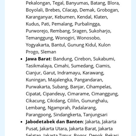
Pekalongan, Tegal, Banyumas, Batang, Blora,
Boyolali, Brebes, Cilacap, Demak, Grobogan,
Karanganyar, Kebumen, Kendal, Klaten,
Kudus, Pati, Pemalang, Purbalingga,
Purworejo, Rembang, Sragen, Sukoharjo,
Temanggung, Wonogiri, Wonosobo,
Yogyakarta, Bantul, Gunung Kidul, Kulon
Progo, Sleman
Jawa Barat
:
Bandung, Cirebon, Sukabumi,
Tasikmalaya, Cimahi, Sumedang, Ciamis,
Cianjur, Garut, Indramayu, Karawang,
Kuningan, Majalengka, Pangandaran,
Purwakarta, Subang, Banjar, Cihampelas,
Cipatat, Cipandeuy, Cimarame, Cimanggung,
Cikacung, Cikidang, Cililin, Gununghalu,
Lembang, Ngamprah, Padalarang,
Parangpong, Sindangkerta, Tanjungsari
Jabodetabek dan Banten
:
Jakarta, Jakarta
Pusat, Jakarta Utara, Jakarta Barat, Jakarta
Selatan, Jakarta Timur, Bogor, Depok, Bekasi,