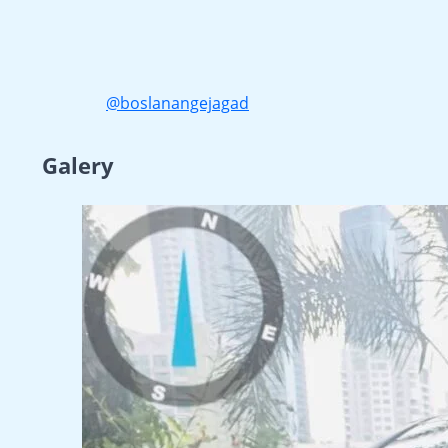
@boslanangejagad
Galery