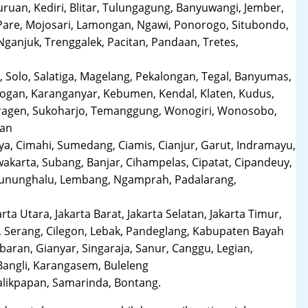
uruan, Kediri, Blitar, Tulungagung, Banyuwangi, Jember,
Pare, Mojosari, Lamongan, Ngawi, Ponorogo, Situbondo,
anjuk, Trenggalek, Pacitan, Pandaan, Tretes,
 Solo, Salatiga, Magelang, Pekalongan, Tegal, Banyumas,
obogan, Karanganyar, Kebumen, Kendal, Klaten, Kudus,
Sragen, Sukoharjo, Temanggung, Wonogiri, Wonosobo,
man
a, Cimahi, Sumedang, Ciamis, Cianjur, Garut, Indramayu,
karta, Subang, Banjar, Cihampelas, Cipatat, Cipandeuy,
 Gununghalu, Lembang, Ngamprah, Padalarang,
arta Utara, Jakarta Barat, Jakarta Selatan, Jakarta Timur,
 Serang, Cilegon, Lebak, Pandeglang, Kabupaten Bayah
aran, Gianyar, Singaraja, Sanur, Canggu, Legian,
Bangli, Karangasem, Buleleng
likpapan, Samarinda, Bontang.