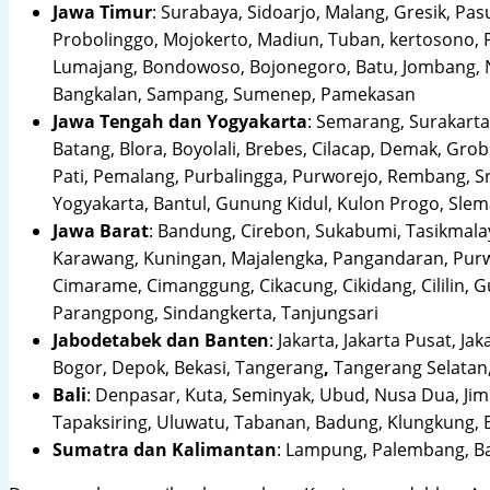
Jawa Timur
:
Surabaya, Sidoarjo, Malang, Gresik, Pas
Probolinggo, Mojokerto, Madiun, Tuban, kertosono, 
Lumajang, Bondowoso, Bojonegoro, Batu, Jombang, Ng
Bangkalan, Sampang, Sumenep, Pamekasan
Jawa Tengah dan Yogyakarta
:
Semarang, Surakarta,
Batang, Blora, Boyolali, Brebes, Cilacap, Demak, Gr
Pati, Pemalang, Purbalingga, Purworejo, Rembang, 
Yogyakarta, Bantul, Gunung Kidul, Kulon Progo, Sle
Jawa Barat
:
Bandung, Cirebon, Sukabumi, Tasikmalay
Karawang, Kuningan, Majalengka, Pangandaran, Purwa
Cimarame, Cimanggung, Cikacung, Cikidang, Cililin,
Parangpong, Sindangkerta, Tanjungsari
Jabodetabek dan Banten
:
Jakarta, Jakarta Pusat, Jak
Bogor, Depok, Bekasi, Tangerang
,
Tangerang Selatan,
Bali
:
Denpasar, Kuta, Seminyak, Ubud, Nusa Dua, Jimb
Tapaksiring, Uluwatu, Tabanan, Badung, Klungkung, 
Sumatra dan Kalimantan
: Lampung, Palembang, Ba