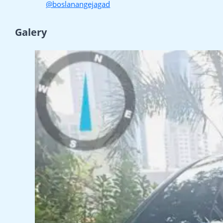
@boslanangejagad
Galery