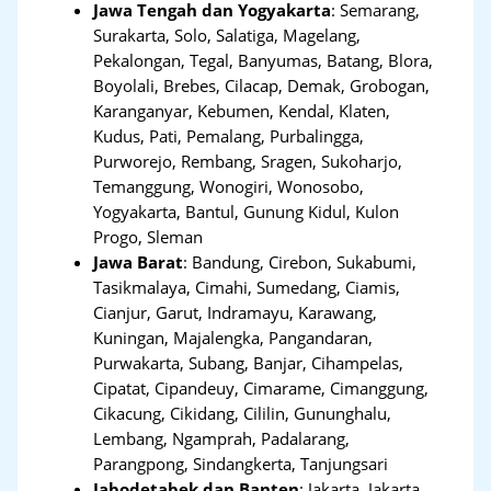
Jawa Tengah dan Yogyakarta
:
Semarang,
Surakarta, Solo, Salatiga, Magelang,
Pekalongan, Tegal, Banyumas, Batang, Blora,
Boyolali, Brebes, Cilacap, Demak, Grobogan,
Karanganyar, Kebumen, Kendal, Klaten,
Kudus, Pati, Pemalang, Purbalingga,
Purworejo, Rembang, Sragen, Sukoharjo,
Temanggung, Wonogiri, Wonosobo,
Yogyakarta, Bantul, Gunung Kidul, Kulon
Progo, Sleman
Jawa Barat
:
Bandung, Cirebon, Sukabumi,
Tasikmalaya, Cimahi, Sumedang, Ciamis,
Cianjur, Garut, Indramayu, Karawang,
Kuningan, Majalengka, Pangandaran,
Purwakarta, Subang, Banjar, Cihampelas,
Cipatat, Cipandeuy, Cimarame, Cimanggung,
Cikacung, Cikidang, Cililin, Gununghalu,
Lembang, Ngamprah, Padalarang,
Parangpong, Sindangkerta, Tanjungsari
Jabodetabek dan Banten
:
Jakarta, Jakarta