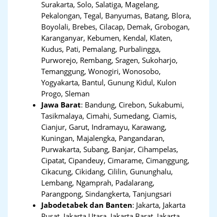
Surakarta, Solo, Salatiga, Magelang,
Pekalongan, Tegal, Banyumas, Batang, Blora,
Boyolali, Brebes, Cilacap, Demak, Grobogan,
Karanganyar, Kebumen, Kendal, Klaten,
Kudus, Pati, Pemalang, Purbalingga,
Purworejo, Rembang, Sragen, Sukoharjo,
Temanggung, Wonogiri, Wonosobo,
Yogyakarta, Bantul, Gunung Kidul, Kulon
Progo, Sleman
Jawa Barat
:
Bandung, Cirebon, Sukabumi,
Tasikmalaya, Cimahi, Sumedang, Ciamis,
Cianjur, Garut, Indramayu, Karawang,
Kuningan, Majalengka, Pangandaran,
Purwakarta, Subang, Banjar, Cihampelas,
Cipatat, Cipandeuy, Cimarame, Cimanggung,
Cikacung, Cikidang, Cililin, Gununghalu,
Lembang, Ngamprah, Padalarang,
Parangpong, Sindangkerta, Tanjungsari
Jabodetabek dan Banten
:
Jakarta, Jakarta
Pusat, Jakarta Utara, Jakarta Barat, Jakarta