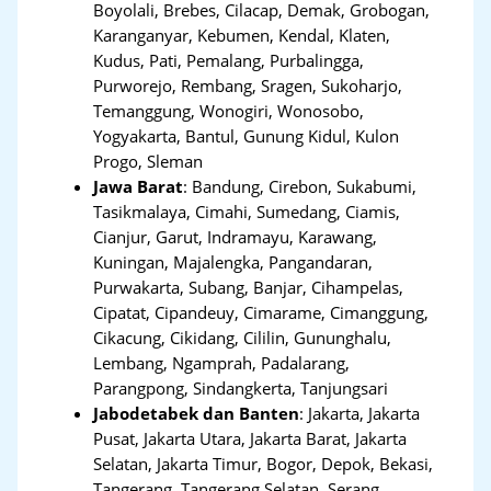
Boyolali, Brebes, Cilacap, Demak, Grobogan,
Karanganyar, Kebumen, Kendal, Klaten,
Kudus, Pati, Pemalang, Purbalingga,
Purworejo, Rembang, Sragen, Sukoharjo,
Temanggung, Wonogiri, Wonosobo,
Yogyakarta, Bantul, Gunung Kidul, Kulon
Progo, Sleman
Jawa Barat
:
Bandung, Cirebon, Sukabumi,
Tasikmalaya, Cimahi, Sumedang, Ciamis,
Cianjur, Garut, Indramayu, Karawang,
Kuningan, Majalengka, Pangandaran,
Purwakarta, Subang, Banjar, Cihampelas,
Cipatat, Cipandeuy, Cimarame, Cimanggung,
Cikacung, Cikidang, Cililin, Gununghalu,
Lembang, Ngamprah, Padalarang,
Parangpong, Sindangkerta, Tanjungsari
Jabodetabek dan Banten
:
Jakarta, Jakarta
Pusat, Jakarta Utara, Jakarta Barat, Jakarta
Selatan, Jakarta Timur, Bogor, Depok, Bekasi,
Tangerang
,
Tangerang Selatan, Serang,