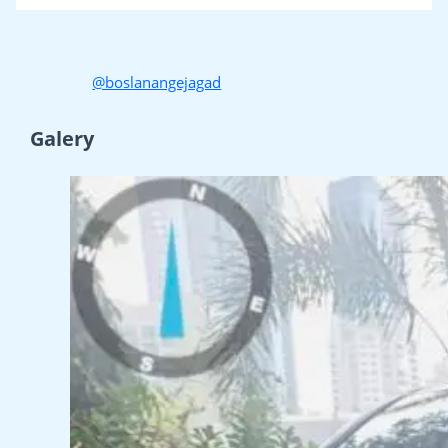
@boslanangejagad
Galery