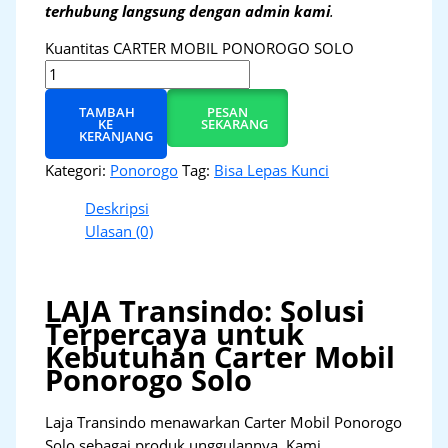
terhubung langsung dengan admin kami
.
Kuantitas CARTER MOBIL PONOROGO SOLO
TAMBAH
PESAN
KE
SEKARANG
KERANJANG
Kategori:
Ponorogo
Tag:
Bisa Lepas Kunci
Deskripsi
Ulasan (0)
LAJA Transindo: Solusi
Terpercaya untuk
Kebutuhan Carter Mobil
Ponorogo Solo
Laja Transindo menawarkan Carter Mobil Ponorogo
Solo sebagai produk unggulannya. Kami