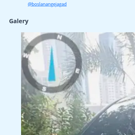
@boslanangejagad
Galery