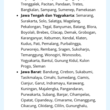
Trenggalek, Pacitan, Pandaan, Tretes,
Bangkalan, Sampang, Sumenep, Pamekasan
Jawa Tengah dan Yogyakarta
:
Semarang,
Surakarta, Solo, Salatiga, Magelang,
Pekalongan, Tegal, Banyumas, Batang, Blora,
Boyolali, Brebes, Cilacap, Demak, Grobogan,
Karanganyar, Kebumen, Kendal, Klaten,
Kudus, Pati, Pemalang, Purbalingga,
Purworejo, Rembang, Sragen, Sukoharjo,
Temanggung, Wonogiri, Wonosobo,
Yogyakarta, Bantul, Gunung Kidul, Kulon
Progo, Sleman
Jawa Barat
:
Bandung, Cirebon, Sukabumi,
Tasikmalaya, Cimahi, Sumedang, Ciamis,
Cianjur, Garut, Indramayu, Karawang,
Kuningan, Majalengka, Pangandaran,
Purwakarta, Subang, Banjar, Cihampelas,
Cipatat, Cipandeuy, Cimarame, Cimanggung,
Cikacung, Cikidang, Cililin, Gununghalu,