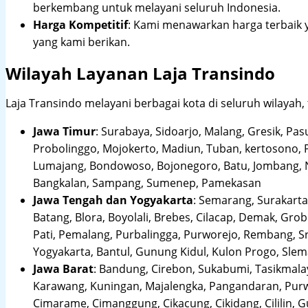
berkembang untuk melayani seluruh Indonesia.
Harga Kompetitif
: Kami menawarkan harga terbaik 
yang kami berikan.
Wilayah Layanan Laja Transindo
Laja Transindo melayani berbagai kota di seluruh wilayah,
Jawa Timur
:
Surabaya, Sidoarjo, Malang, Gresik, Pas
Probolinggo, Mojokerto, Madiun, Tuban, kertosono, 
Lumajang, Bondowoso, Bojonegoro, Batu, Jombang, Ng
Bangkalan, Sampang, Sumenep, Pamekasan
Jawa Tengah dan Yogyakarta
:
Semarang, Surakarta,
Batang, Blora, Boyolali, Brebes, Cilacap, Demak, Gr
Pati, Pemalang, Purbalingga, Purworejo, Rembang, 
Yogyakarta, Bantul, Gunung Kidul, Kulon Progo, Sle
Jawa Barat
:
Bandung, Cirebon, Sukabumi, Tasikmalay
Karawang, Kuningan, Majalengka, Pangandaran, Purwa
Cimarame, Cimanggung, Cikacung, Cikidang, Cililin,