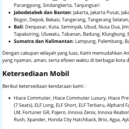
Parangpong, Sindangkerta, Tanjungsari
Jabodetabek dan Banten
:
Jakarta, Jakarta Pusat, Jak
Bogor, Depok, Bekasi, Tangerang
,
Tangerang Selatan,
Bali
:
Denpasar, Kuta, Seminyak, Ubud, Nusa Dua, Jimb
Tapaksiring, Uluwatu, Tabanan, Badung, Klungkung, 
Sumatra dan Kalimantan
: Lampung, Palembang, Ba
Dengan cakupan wilayah yang luas, Kami memudahkan An
yang nyaman, aman, serta efisien waktu di berbagai kota d
Ketersediaan Mobil
Berikut ketersediaan kendaraan kami :
Hiace Commuter, Hiace Commuter Luxury, Hiace Premi
(7 Seats), ELF Long, ELF Short, ELF Terbaru, Alphard F
LM, Fortuner GR, Pajero, Innova Zenix, Innova Reaborn
Rush, Xpander, Honda City Hatchback, Brio, Agya, Ay