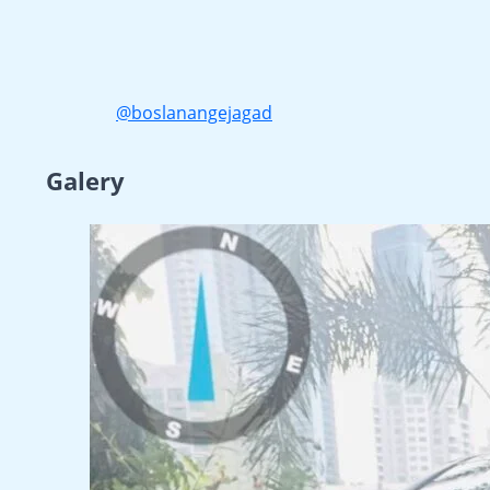
@boslanangejagad
Galery