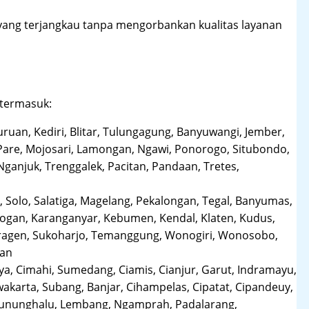
yang terjangkau tanpa mengorbankan kualitas layanan
 termasuk:
uruan, Kediri, Blitar, Tulungagung, Banyuwangi, Jember,
Pare, Mojosari, Lamongan, Ngawi, Ponorogo, Situbondo,
anjuk, Trenggalek, Pacitan, Pandaan, Tretes,
 Solo, Salatiga, Magelang, Pekalongan, Tegal, Banyumas,
obogan, Karanganyar, Kebumen, Kendal, Klaten, Kudus,
Sragen, Sukoharjo, Temanggung, Wonogiri, Wonosobo,
man
a, Cimahi, Sumedang, Ciamis, Cianjur, Garut, Indramayu,
karta, Subang, Banjar, Cihampelas, Cipatat, Cipandeuy,
 Gununghalu, Lembang, Ngamprah, Padalarang,