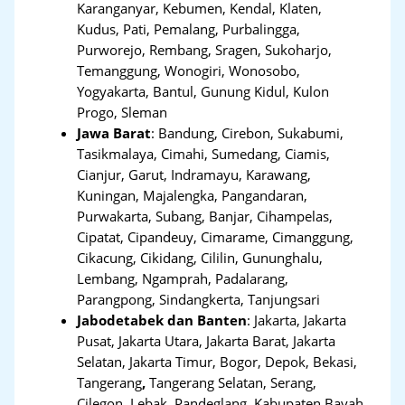
Karanganyar, Kebumen, Kendal, Klaten,
Kudus, Pati, Pemalang, Purbalingga,
Purworejo, Rembang, Sragen, Sukoharjo,
Temanggung, Wonogiri, Wonosobo,
Yogyakarta, Bantul, Gunung Kidul, Kulon
Progo, Sleman
Jawa Barat
:
Bandung, Cirebon, Sukabumi,
Tasikmalaya, Cimahi, Sumedang, Ciamis,
Cianjur, Garut, Indramayu, Karawang,
Kuningan, Majalengka, Pangandaran,
Purwakarta, Subang, Banjar, Cihampelas,
Cipatat, Cipandeuy, Cimarame, Cimanggung,
Cikacung, Cikidang, Cililin, Gununghalu,
Lembang, Ngamprah, Padalarang,
Parangpong, Sindangkerta, Tanjungsari
Jabodetabek dan Banten
:
Jakarta, Jakarta
Pusat, Jakarta Utara, Jakarta Barat, Jakarta
Selatan, Jakarta Timur, Bogor, Depok, Bekasi,
Tangerang
,
Tangerang Selatan, Serang,
Cilegon, Lebak, Pandeglang, Kabupaten Bayah