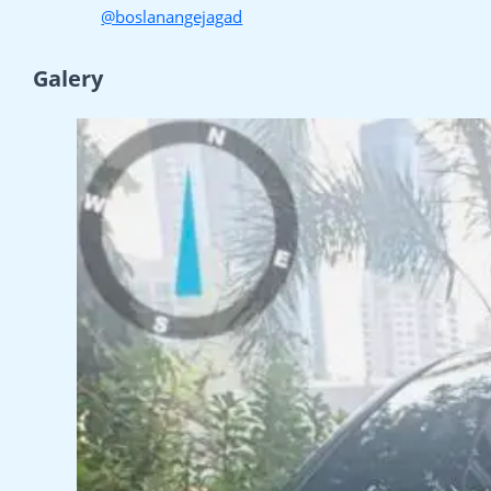
@boslanangejagad
Galery