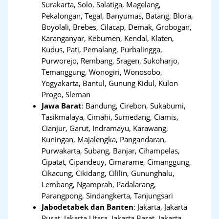
Surakarta, Solo, Salatiga, Magelang,
Pekalongan, Tegal, Banyumas, Batang, Blora,
Boyolali, Brebes, Cilacap, Demak, Grobogan,
Karanganyar, Kebumen, Kendal, Klaten,
Kudus, Pati, Pemalang, Purbalingga,
Purworejo, Rembang, Sragen, Sukoharjo,
Temanggung, Wonogiri, Wonosobo,
Yogyakarta, Bantul, Gunung Kidul, Kulon
Progo, Sleman
Jawa Barat
:
Bandung, Cirebon, Sukabumi,
Tasikmalaya, Cimahi, Sumedang, Ciamis,
Cianjur, Garut, Indramayu, Karawang,
Kuningan, Majalengka, Pangandaran,
Purwakarta, Subang, Banjar, Cihampelas,
Cipatat, Cipandeuy, Cimarame, Cimanggung,
Cikacung, Cikidang, Cililin, Gununghalu,
Lembang, Ngamprah, Padalarang,
Parangpong, Sindangkerta, Tanjungsari
Jabodetabek dan Banten
:
Jakarta, Jakarta
Pusat, Jakarta Utara, Jakarta Barat, Jakarta