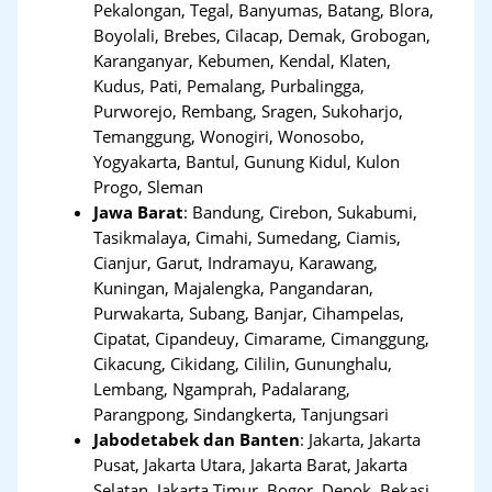
Pekalongan, Tegal, Banyumas, Batang, Blora,
Boyolali, Brebes, Cilacap, Demak, Grobogan,
Karanganyar, Kebumen, Kendal, Klaten,
Kudus, Pati, Pemalang, Purbalingga,
Purworejo, Rembang, Sragen, Sukoharjo,
Temanggung, Wonogiri, Wonosobo,
Yogyakarta, Bantul, Gunung Kidul, Kulon
Progo, Sleman
Jawa Barat
:
Bandung, Cirebon, Sukabumi,
Tasikmalaya, Cimahi, Sumedang, Ciamis,
Cianjur, Garut, Indramayu, Karawang,
Kuningan, Majalengka, Pangandaran,
Purwakarta, Subang, Banjar, Cihampelas,
Cipatat, Cipandeuy, Cimarame, Cimanggung,
Cikacung, Cikidang, Cililin, Gununghalu,
Lembang, Ngamprah, Padalarang,
Parangpong, Sindangkerta, Tanjungsari
Jabodetabek dan Banten
:
Jakarta, Jakarta
Pusat, Jakarta Utara, Jakarta Barat, Jakarta
Selatan, Jakarta Timur, Bogor, Depok, Bekasi,