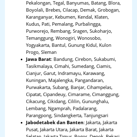
Pekalongan, Tegal, Banyumas, Batang, Blora,
Boyolali, Brebes, Cilacap, Demak, Grobogan,
Karanganyar, Kebumen, Kendal, Klaten,
Kudus, Pati, Pemalang, Purbalingga,
Purworejo, Rembang, Sragen, Sukoharjo,
Temanggung, Wonogiri, Wonosobo,
Yogyakarta, Bantul, Gunung Kidul, Kulon
Progo, Sleman
Jawa Barat
:
Bandung, Cirebon, Sukabumi,
Tasikmalaya, Cimahi, Sumedang, Ciamis,
Cianjur, Garut, Indramayu, Karawang,
Kuningan, Majalengka, Pangandaran,
Purwakarta, Subang, Banjar, Cihampelas,
Cipatat, Cipandeuy, Cimarame, Cimanggung,
Cikacung, Cikidang, Cililin, Gununghalu,
Lembang, Ngamprah, Padalarang,
Parangpong, Sindangkerta, Tanjungsari
Jabodetabek dan Banten
:
Jakarta, Jakarta
Pusat, Jakarta Utara, Jakarta Barat, Jakarta
Selatan, Jakarta Timur, Bogor, Depok, Bekasi,