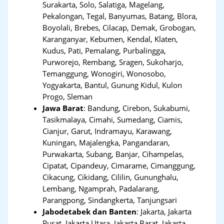
Surakarta, Solo, Salatiga, Magelang,
Pekalongan, Tegal, Banyumas, Batang, Blora,
Boyolali, Brebes, Cilacap, Demak, Grobogan,
Karanganyar, Kebumen, Kendal, Klaten,
Kudus, Pati, Pemalang, Purbalingga,
Purworejo, Rembang, Sragen, Sukoharjo,
Temanggung, Wonogiri, Wonosobo,
Yogyakarta, Bantul, Gunung Kidul, Kulon
Progo, Sleman
Jawa Barat
:
Bandung, Cirebon, Sukabumi,
Tasikmalaya, Cimahi, Sumedang, Ciamis,
Cianjur, Garut, Indramayu, Karawang,
Kuningan, Majalengka, Pangandaran,
Purwakarta, Subang, Banjar, Cihampelas,
Cipatat, Cipandeuy, Cimarame, Cimanggung,
Cikacung, Cikidang, Cililin, Gununghalu,
Lembang, Ngamprah, Padalarang,
Parangpong, Sindangkerta, Tanjungsari
Jabodetabek dan Banten
:
Jakarta, Jakarta
Pusat, Jakarta Utara, Jakarta Barat, Jakarta