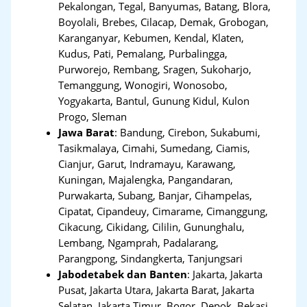
Pekalongan, Tegal, Banyumas, Batang, Blora,
Boyolali, Brebes, Cilacap, Demak, Grobogan,
Karanganyar, Kebumen, Kendal, Klaten,
Kudus, Pati, Pemalang, Purbalingga,
Purworejo, Rembang, Sragen, Sukoharjo,
Temanggung, Wonogiri, Wonosobo,
Yogyakarta, Bantul, Gunung Kidul, Kulon
Progo, Sleman
Jawa Barat
:
Bandung, Cirebon, Sukabumi,
Tasikmalaya, Cimahi, Sumedang, Ciamis,
Cianjur, Garut, Indramayu, Karawang,
Kuningan, Majalengka, Pangandaran,
Purwakarta, Subang, Banjar, Cihampelas,
Cipatat, Cipandeuy, Cimarame, Cimanggung,
Cikacung, Cikidang, Cililin, Gununghalu,
Lembang, Ngamprah, Padalarang,
Parangpong, Sindangkerta, Tanjungsari
Jabodetabek dan Banten
:
Jakarta, Jakarta
Pusat, Jakarta Utara, Jakarta Barat, Jakarta
Selatan, Jakarta Timur, Bogor, Depok, Bekasi,