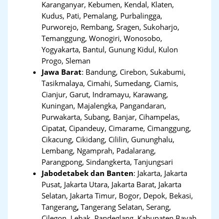
Karanganyar, Kebumen, Kendal, Klaten,
Kudus, Pati, Pemalang, Purbalingga,
Purworejo, Rembang, Sragen, Sukoharjo,
Temanggung, Wonogiri, Wonosobo,
Yogyakarta, Bantul, Gunung Kidul, Kulon
Progo, Sleman
Jawa Barat
:
Bandung, Cirebon, Sukabumi,
Tasikmalaya, Cimahi, Sumedang, Ciamis,
Cianjur, Garut, Indramayu, Karawang,
Kuningan, Majalengka, Pangandaran,
Purwakarta, Subang, Banjar, Cihampelas,
Cipatat, Cipandeuy, Cimarame, Cimanggung,
Cikacung, Cikidang, Cililin, Gununghalu,
Lembang, Ngamprah, Padalarang,
Parangpong, Sindangkerta, Tanjungsari
Jabodetabek dan Banten
:
Jakarta, Jakarta
Pusat, Jakarta Utara, Jakarta Barat, Jakarta
Selatan, Jakarta Timur, Bogor, Depok, Bekasi,
Tangerang
,
Tangerang Selatan, Serang,
Cilegon, Lebak, Pandeglang, Kabupaten Bayah