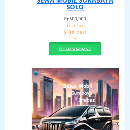
SEWA MOBIL SURABAYA
SOLO
Rp
600,000
Dinilai
5.00
dari
5
PESAN SEKARANG