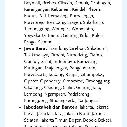
Boyolali, Brebes, Cilacap, Demak, Grobogan,
Karanganyar, Kebumen, Kendal, Klaten,
Kudus, Pati, Pemalang, Purbalingga,
Purworejo, Rembang, Sragen, Sukoharjo,
Temanggung, Wonogiri, Wonosobo,
Yogyakarta, Bantul, Gunung Kidul, Kulon
Progo, Sleman
Jawa Barat
:
Bandung, Cirebon, Sukabumi,
Tasikmalaya, Cimahi, Sumedang, Ciamis,
Cianjur, Garut, Indramayu, Karawang,
Kuningan, Majalengka, Pangandaran,
Purwakarta, Subang, Banjar, Cihampelas,
Cipatat, Cipandeuy, Cimarame, Cimanggung,
Cikacung, Cikidang, Cililin, Gununghalu,
Lembang, Ngamprah, Padalarang,
Parangpong, Sindangkerta, Tanjungsari
Jabodetabek dan Banten
:
Jakarta, Jakarta
Pusat, Jakarta Utara, Jakarta Barat, Jakarta
Selatan, Jakarta Timur, Bogor, Depok, Bekasi,
Tangerang
,
Tangerang Selatan, Serang,