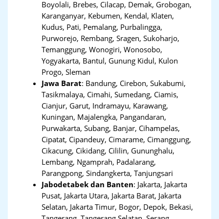
Boyolali, Brebes, Cilacap, Demak, Grobogan,
Karanganyar, Kebumen, Kendal, Klaten,
Kudus, Pati, Pemalang, Purbalingga,
Purworejo, Rembang, Sragen, Sukoharjo,
Temanggung, Wonogiri, Wonosobo,
Yogyakarta, Bantul, Gunung Kidul, Kulon
Progo, Sleman
Jawa Barat
:
Bandung, Cirebon, Sukabumi,
Tasikmalaya, Cimahi, Sumedang, Ciamis,
Cianjur, Garut, Indramayu, Karawang,
Kuningan, Majalengka, Pangandaran,
Purwakarta, Subang, Banjar, Cihampelas,
Cipatat, Cipandeuy, Cimarame, Cimanggung,
Cikacung, Cikidang, Cililin, Gununghalu,
Lembang, Ngamprah, Padalarang,
Parangpong, Sindangkerta, Tanjungsari
Jabodetabek dan Banten
:
Jakarta, Jakarta
Pusat, Jakarta Utara, Jakarta Barat, Jakarta
Selatan, Jakarta Timur, Bogor, Depok, Bekasi,
Tangerang
,
Tangerang Selatan, Serang,