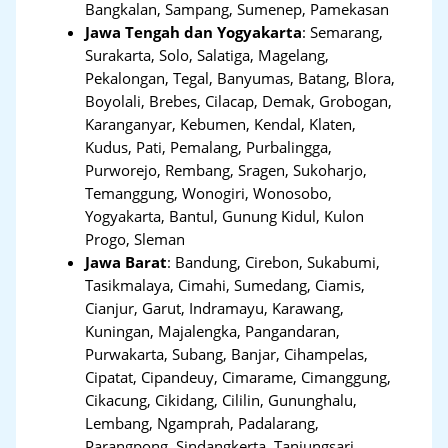
Bangkalan, Sampang, Sumenep, Pamekasan
Jawa Tengah dan Yogyakarta
:
Semarang,
Surakarta, Solo, Salatiga, Magelang,
Pekalongan, Tegal, Banyumas, Batang, Blora,
Boyolali, Brebes, Cilacap, Demak, Grobogan,
Karanganyar, Kebumen, Kendal, Klaten,
Kudus, Pati, Pemalang, Purbalingga,
Purworejo, Rembang, Sragen, Sukoharjo,
Temanggung, Wonogiri, Wonosobo,
Yogyakarta, Bantul, Gunung Kidul, Kulon
Progo, Sleman
Jawa Barat
:
Bandung, Cirebon, Sukabumi,
Tasikmalaya, Cimahi, Sumedang, Ciamis,
Cianjur, Garut, Indramayu, Karawang,
Kuningan, Majalengka, Pangandaran,
Purwakarta, Subang, Banjar, Cihampelas,
Cipatat, Cipandeuy, Cimarame, Cimanggung,
Cikacung, Cikidang, Cililin, Gununghalu,
Lembang, Ngamprah, Padalarang,
Parangpong, Sindangkerta, Tanjungsari