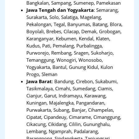
Bangkalan, Sampang, Sumenep, Pamekasan
Jawa Tengah dan Yogyakarta
:
Semarang,
Surakarta, Solo, Salatiga, Magelang,
Pekalongan, Tegal, Banyumas, Batang, Blora,
Boyolali, Brebes, Cilacap, Demak, Grobogan,
Karanganyar, Kebumen, Kendal, Klaten,
Kudus, Pati, Pemalang, Purbalingga,
Purworejo, Rembang, Sragen, Sukoharjo,
Temanggung, Wonogiri, Wonosobo,
Yogyakarta, Bantul, Gunung Kidul, Kulon
Progo, Sleman
Jawa Barat
:
Bandung, Cirebon, Sukabumi,
Tasikmalaya, Cimahi, Sumedang, Ciamis,
Cianjur, Garut, Indramayu, Karawang,
Kuningan, Majalengka, Pangandaran,
Purwakarta, Subang, Banjar, Cihampelas,
Cipatat, Cipandeuy, Cimarame, Cimanggung,
Cikacung, Cikidang, Cililin, Gununghalu,
Lembang, Ngamprah, Padalarang,
Parangpong, Sindangkerta, Tanjungsari