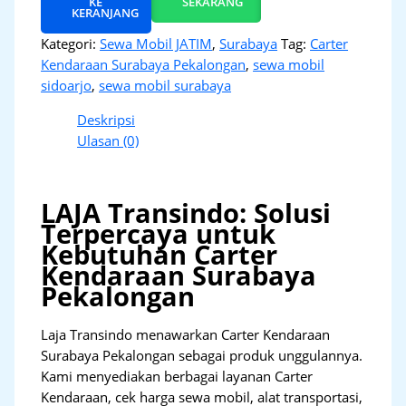
KE
SEKARANG
KERANJANG
Kategori:
Sewa Mobil JATIM
,
Surabaya
Tag:
Carter
Kendaraan Surabaya Pekalongan
,
sewa mobil
sidoarjo
,
sewa mobil surabaya
Deskripsi
Ulasan (0)
LAJA Transindo: Solusi
Terpercaya untuk
Kebutuhan Carter
Kendaraan Surabaya
Pekalongan
Laja Transindo menawarkan Carter Kendaraan
Surabaya Pekalongan sebagai produk unggulannya.
Kami menyediakan berbagai layanan Carter
Kendaraan, cek harga sewa mobil, alat transportasi,