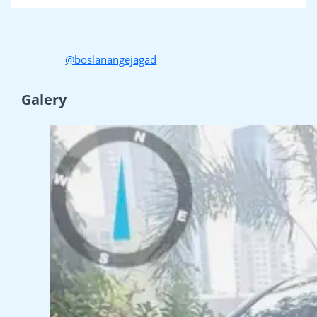
@boslanangejagad
Galery