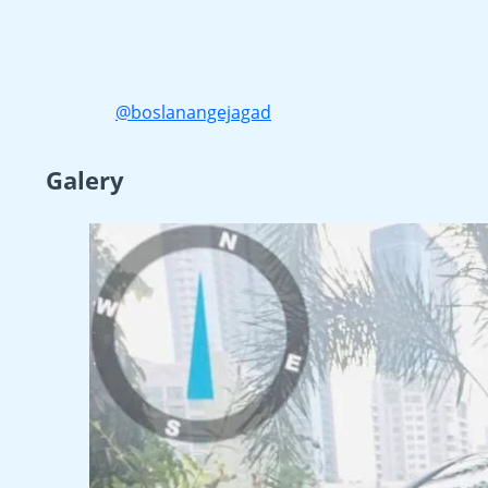
@boslanangejagad
Galery