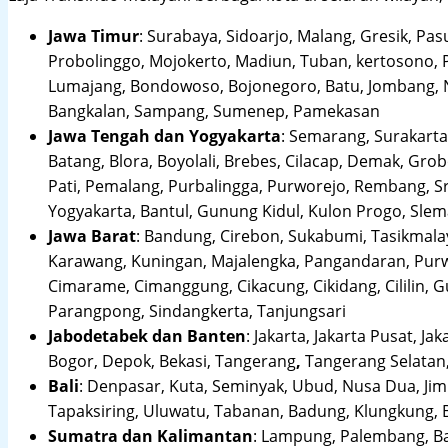
Jawa Timur
:
Surabaya, Sidoarjo, Malang, Gresik, Pas
Probolinggo, Mojokerto, Madiun, Tuban, kertosono, 
Lumajang, Bondowoso, Bojonegoro, Batu, Jombang, Ng
Bangkalan, Sampang, Sumenep, Pamekasan
Jawa Tengah dan Yogyakarta
:
Semarang, Surakarta,
Batang, Blora, Boyolali, Brebes, Cilacap, Demak, Gr
Pati, Pemalang, Purbalingga, Purworejo, Rembang, 
Yogyakarta, Bantul, Gunung Kidul, Kulon Progo, Sle
Jawa Barat
:
Bandung, Cirebon, Sukabumi, Tasikmalay
Karawang, Kuningan, Majalengka, Pangandaran, Purwa
Cimarame, Cimanggung, Cikacung, Cikidang, Cililin,
Parangpong, Sindangkerta, Tanjungsari
Jabodetabek dan Banten
:
Jakarta, Jakarta Pusat, Jak
Bogor, Depok, Bekasi, Tangerang
,
Tangerang Selatan,
Bali
:
Denpasar, Kuta, Seminyak, Ubud, Nusa Dua, Jimb
Tapaksiring, Uluwatu, Tabanan, Badung, Klungkung, 
Sumatra dan Kalimantan
: Lampung, Palembang, Ba