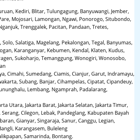
uruan, Kediri, Blitar, Tulungagung, Banyuwangi, Jember,
Pare, Mojosari, Lamongan, Ngawi, Ponorogo, Situbondo,
anjuk, Trenggalek, Pacitan, Pandaan, Tretes,
 Solo, Salatiga, Magelang, Pekalongan, Tegal, Banyumas,
obogan, Karanganyar, Kebumen, Kendal, Klaten, Kudus,
Sragen, Sukoharjo, Temanggung, Wonogiri, Wonosobo,
man
a, Cimahi, Sumedang, Ciamis, Cianjur, Garut, Indramayu,
karta, Subang, Banjar, Cihampelas, Cipatat, Cipandeuy,
 Gununghalu, Lembang, Ngamprah, Padalarang,
arta Utara, Jakarta Barat, Jakarta Selatan, Jakarta Timur,
 Serang, Cilegon, Lebak, Pandeglang, Kabupaten Bayah
aran, Gianyar, Singaraja, Sanur, Canggu, Legian,
Bangli, Karangasem, Buleleng
likpapan, Samarinda, Bontang.