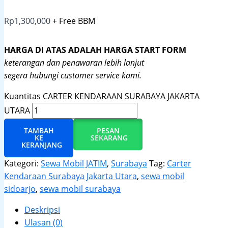
Rp
1,300,000
+ Free BBM
HARGA DI ATAS ADALAH HARGA START FORM
keterangan dan penawaran lebih lanjut
segera hubungi customer service kami.
Kuantitas CARTER KENDARAAN SURABAYA JAKARTA
UTARA
TAMBAH
PESAN
KE
SEKARANG
KERANJANG
Kategori:
Sewa Mobil JATIM
,
Surabaya
Tag:
Carter
Kendaraan Surabaya Jakarta Utara
,
sewa mobil
sidoarjo
,
sewa mobil surabaya
Deskripsi
Ulasan (0)