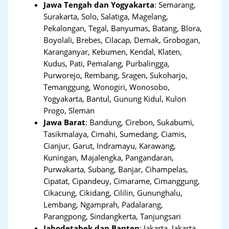
Jawa Tengah dan Yogyakarta
:
Semarang,
Surakarta, Solo, Salatiga, Magelang,
Pekalongan, Tegal, Banyumas, Batang, Blora,
Boyolali, Brebes, Cilacap, Demak, Grobogan,
Karanganyar, Kebumen, Kendal, Klaten,
Kudus, Pati, Pemalang, Purbalingga,
Purworejo, Rembang, Sragen, Sukoharjo,
Temanggung, Wonogiri, Wonosobo,
Yogyakarta, Bantul, Gunung Kidul, Kulon
Progo, Sleman
Jawa Barat
:
Bandung, Cirebon, Sukabumi,
Tasikmalaya, Cimahi, Sumedang, Ciamis,
Cianjur, Garut, Indramayu, Karawang,
Kuningan, Majalengka, Pangandaran,
Purwakarta, Subang, Banjar, Cihampelas,
Cipatat, Cipandeuy, Cimarame, Cimanggung,
Cikacung, Cikidang, Cililin, Gununghalu,
Lembang, Ngamprah, Padalarang,
Parangpong, Sindangkerta, Tanjungsari
Jabodetabek dan Banten
:
Jakarta, Jakarta