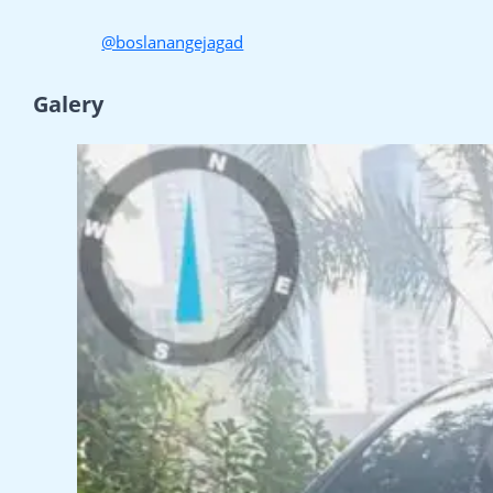
@boslanangejagad
Galery