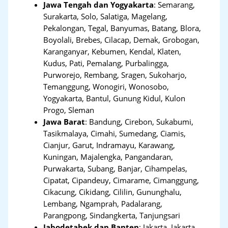
Jawa Tengah dan Yogyakarta
:
Semarang,
Surakarta, Solo, Salatiga, Magelang,
Pekalongan, Tegal, Banyumas, Batang, Blora,
Boyolali, Brebes, Cilacap, Demak, Grobogan,
Karanganyar, Kebumen, Kendal, Klaten,
Kudus, Pati, Pemalang, Purbalingga,
Purworejo, Rembang, Sragen, Sukoharjo,
Temanggung, Wonogiri, Wonosobo,
Yogyakarta, Bantul, Gunung Kidul, Kulon
Progo, Sleman
Jawa Barat
:
Bandung, Cirebon, Sukabumi,
Tasikmalaya, Cimahi, Sumedang, Ciamis,
Cianjur, Garut, Indramayu, Karawang,
Kuningan, Majalengka, Pangandaran,
Purwakarta, Subang, Banjar, Cihampelas,
Cipatat, Cipandeuy, Cimarame, Cimanggung,
Cikacung, Cikidang, Cililin, Gununghalu,
Lembang, Ngamprah, Padalarang,
Parangpong, Sindangkerta, Tanjungsari
Jabodetabek dan Banten
:
Jakarta, Jakarta