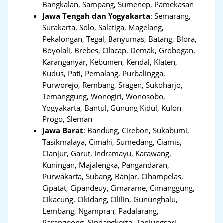
Bangkalan, Sampang, Sumenep, Pamekasan
Jawa Tengah dan Yogyakarta
:
Semarang,
Surakarta, Solo, Salatiga, Magelang,
Pekalongan, Tegal, Banyumas, Batang, Blora,
Boyolali, Brebes, Cilacap, Demak, Grobogan,
Karanganyar, Kebumen, Kendal, Klaten,
Kudus, Pati, Pemalang, Purbalingga,
Purworejo, Rembang, Sragen, Sukoharjo,
Temanggung, Wonogiri, Wonosobo,
Yogyakarta, Bantul, Gunung Kidul, Kulon
Progo, Sleman
Jawa Barat
:
Bandung, Cirebon, Sukabumi,
Tasikmalaya, Cimahi, Sumedang, Ciamis,
Cianjur, Garut, Indramayu, Karawang,
Kuningan, Majalengka, Pangandaran,
Purwakarta, Subang, Banjar, Cihampelas,
Cipatat, Cipandeuy, Cimarame, Cimanggung,
Cikacung, Cikidang, Cililin, Gununghalu,
Lembang, Ngamprah, Padalarang,
Parangpong, Sindangkerta, Tanjungsari