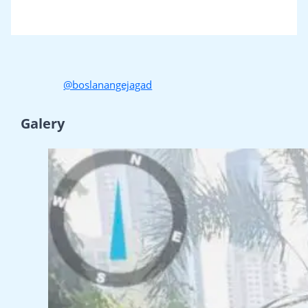
@boslanangejagad
Galery