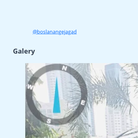
@boslanangejagad
Galery