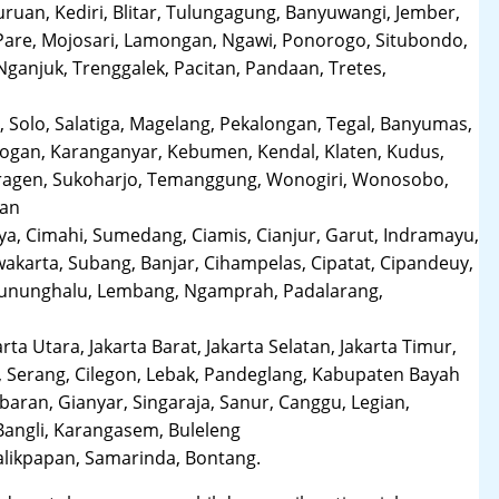
uruan, Kediri, Blitar, Tulungagung, Banyuwangi, Jember,
Pare, Mojosari, Lamongan, Ngawi, Ponorogo, Situbondo,
anjuk, Trenggalek, Pacitan, Pandaan, Tretes,
 Solo, Salatiga, Magelang, Pekalongan, Tegal, Banyumas,
obogan, Karanganyar, Kebumen, Kendal, Klaten, Kudus,
Sragen, Sukoharjo, Temanggung, Wonogiri, Wonosobo,
man
a, Cimahi, Sumedang, Ciamis, Cianjur, Garut, Indramayu,
karta, Subang, Banjar, Cihampelas, Cipatat, Cipandeuy,
 Gununghalu, Lembang, Ngamprah, Padalarang,
arta Utara, Jakarta Barat, Jakarta Selatan, Jakarta Timur,
 Serang, Cilegon, Lebak, Pandeglang, Kabupaten Bayah
aran, Gianyar, Singaraja, Sanur, Canggu, Legian,
Bangli, Karangasem, Buleleng
likpapan, Samarinda, Bontang.