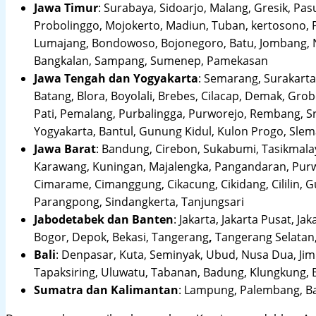
Jawa Timur
:
Surabaya, Sidoarjo, Malang, Gresik, Pas
Probolinggo, Mojokerto, Madiun, Tuban, kertosono, 
Lumajang, Bondowoso, Bojonegoro, Batu, Jombang, Ng
Bangkalan, Sampang, Sumenep, Pamekasan
Jawa Tengah dan Yogyakarta
:
Semarang, Surakarta,
Batang, Blora, Boyolali, Brebes, Cilacap, Demak, Gr
Pati, Pemalang, Purbalingga, Purworejo, Rembang, 
Yogyakarta, Bantul, Gunung Kidul, Kulon Progo, Sle
Jawa Barat
:
Bandung, Cirebon, Sukabumi, Tasikmalay
Karawang, Kuningan, Majalengka, Pangandaran, Purwa
Cimarame, Cimanggung, Cikacung, Cikidang, Cililin,
Parangpong, Sindangkerta, Tanjungsari
Jabodetabek dan Banten
:
Jakarta, Jakarta Pusat, Jak
Bogor, Depok, Bekasi, Tangerang
,
Tangerang Selatan,
Bali
:
Denpasar, Kuta, Seminyak, Ubud, Nusa Dua, Jimb
Tapaksiring, Uluwatu, Tabanan, Badung, Klungkung, 
Sumatra dan Kalimantan
: Lampung, Palembang, Ba