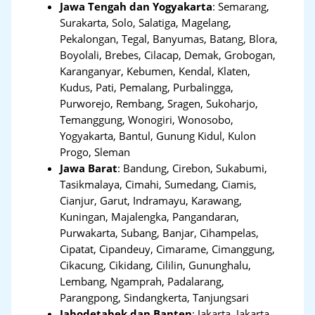
Jawa Tengah dan Yogyakarta
:
Semarang,
Surakarta, Solo, Salatiga, Magelang,
Pekalongan, Tegal, Banyumas, Batang, Blora,
Boyolali, Brebes, Cilacap, Demak, Grobogan,
Karanganyar, Kebumen, Kendal, Klaten,
Kudus, Pati, Pemalang, Purbalingga,
Purworejo, Rembang, Sragen, Sukoharjo,
Temanggung, Wonogiri, Wonosobo,
Yogyakarta, Bantul, Gunung Kidul, Kulon
Progo, Sleman
Jawa Barat
:
Bandung, Cirebon, Sukabumi,
Tasikmalaya, Cimahi, Sumedang, Ciamis,
Cianjur, Garut, Indramayu, Karawang,
Kuningan, Majalengka, Pangandaran,
Purwakarta, Subang, Banjar, Cihampelas,
Cipatat, Cipandeuy, Cimarame, Cimanggung,
Cikacung, Cikidang, Cililin, Gununghalu,
Lembang, Ngamprah, Padalarang,
Parangpong, Sindangkerta, Tanjungsari
Jabodetabek dan Banten
:
Jakarta, Jakarta