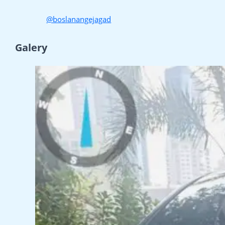
@boslanangejagad
Galery