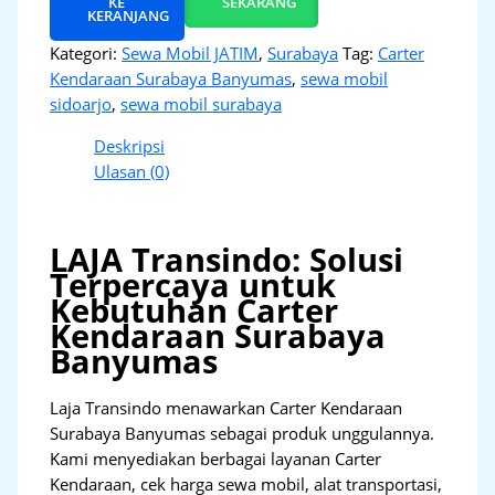
KE
SEKARANG
KERANJANG
Kategori:
Sewa Mobil JATIM
,
Surabaya
Tag:
Carter
Kendaraan Surabaya Banyumas
,
sewa mobil
sidoarjo
,
sewa mobil surabaya
Deskripsi
Ulasan (0)
LAJA Transindo: Solusi
Terpercaya untuk
Kebutuhan Carter
Kendaraan Surabaya
Banyumas
Laja Transindo menawarkan Carter Kendaraan
Surabaya Banyumas sebagai produk unggulannya.
Kami menyediakan berbagai layanan Carter
Kendaraan, cek harga sewa mobil, alat transportasi,