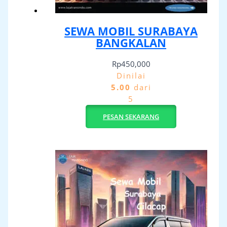
SEWA MOBIL SURABAYA
BANGKALAN
Rp
450,000
Dinilai
5.00
dari
5
PESAN SEKARANG