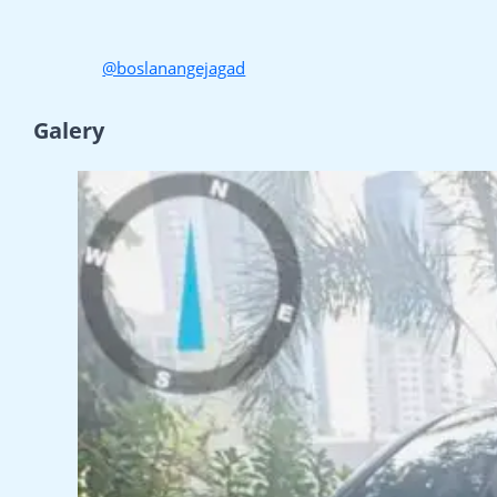
@boslanangejagad
Galery