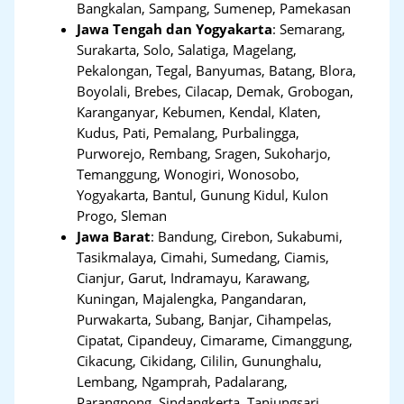
Bangkalan, Sampang, Sumenep, Pamekasan
Jawa Tengah dan Yogyakarta
:
Semarang,
Surakarta, Solo, Salatiga, Magelang,
Pekalongan, Tegal, Banyumas, Batang, Blora,
Boyolali, Brebes, Cilacap, Demak, Grobogan,
Karanganyar, Kebumen, Kendal, Klaten,
Kudus, Pati, Pemalang, Purbalingga,
Purworejo, Rembang, Sragen, Sukoharjo,
Temanggung, Wonogiri, Wonosobo,
Yogyakarta, Bantul, Gunung Kidul, Kulon
Progo, Sleman
Jawa Barat
:
Bandung, Cirebon, Sukabumi,
Tasikmalaya, Cimahi, Sumedang, Ciamis,
Cianjur, Garut, Indramayu, Karawang,
Kuningan, Majalengka, Pangandaran,
Purwakarta, Subang, Banjar, Cihampelas,
Cipatat, Cipandeuy, Cimarame, Cimanggung,
Cikacung, Cikidang, Cililin, Gununghalu,
Lembang, Ngamprah, Padalarang,
Parangpong, Sindangkerta, Tanjungsari